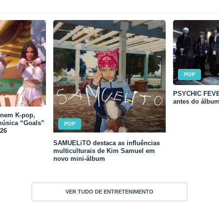
POP
PSYCHIC FEVER
antes do álbu
unem K-pop,
música “Goals”
POP
26
SAMUELiTO destaca as influências
multiculturais de Kim Samuel em
novo mini-álbum
VER TUDO DE ENTRETENIMENTO