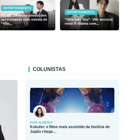
ENTRETENIMENTO
ENTRETENIMENTO
FILMICCA reúne produções
sul-coreanas com estreia de
“Dive Into You”: Viki anuncia
“Vôo...
novo K-drama com...
COLUNISTAS
DANI ALMEIDA
Kokuho: o filme mais assistido da história do
Japão chega…