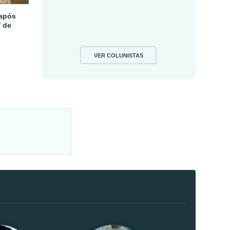
 após
V de
VER COLUNISTAS