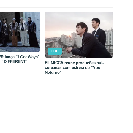
POP
 lança “I Got Ways”
m “DIFFERENT”
FILMICCA reúne produções sul-
coreanas com estreia de “Vôo
Noturno”