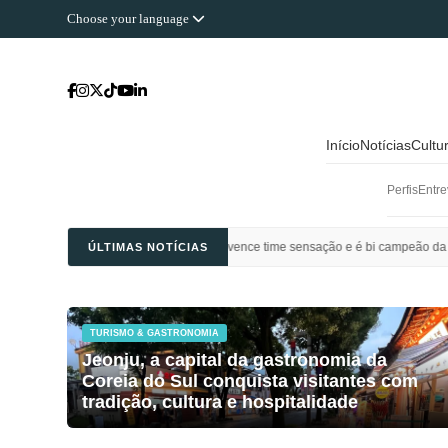
Choose your language
Início
Notícias
Cultu
Perfis
Entre
hli Saudi vence time sensação e é bi campeão da Champions League da Ásia
ÚLTIMAS NOTÍCIAS
TURISMO & GASTRONOMIA
Jeonju, a capital da gastronomia da
Coreia do Sul conquista visitantes com
tradição, cultura e hospitalidade