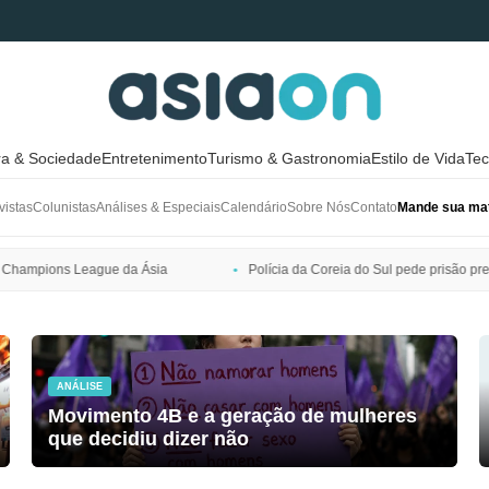
ra & Sociedade
Entretenimento
Turismo & Gastronomia
Estilo de Vida
Tec
vistas
Colunistas
Análises & Especiais
Calendário
Sobre Nós
Contato
Mande sua mat
Polícia da Coreia do Sul pede prisão preventiva de Bang Si-hyuk, presid
ANÁLISE
Movimento 4B e a geração de mulheres
que decidiu dizer não