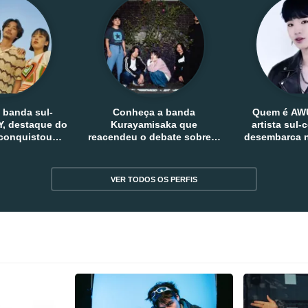
 banda sul-
Conheça a banda
Quem é AW
, destaque do
Kurayamisaka que
artista sul
 conquistou
reacendeu o debate sobre o
desembarca n
tro e fora da
rock alternativo no Japão
sem
reia
VER TODOS OS PERFIS