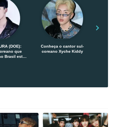
URA (DOE):
Conheça o cantor sul-
Conheça as 
-coreano que
coreano Xyche Kiddy
Kats
o Brasil esta
ana