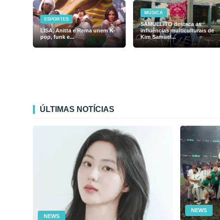
MÚSICA
ESPORTES
SAMUELiTO destaca as
LISA, Anitta e Rema unem K-
influências multiculturais de
pop, funk e...
Kim Samuel...
ÚLTIMAS NOTÍCIAS
NEWS
NEWS