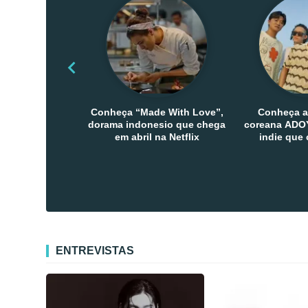
Conheça “Made With Love”,
Conheça a
dorama indonesio que chega
coreana ADOY
em abril na Netflix
indie que
público den
Co
ENTREVISTAS