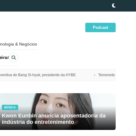
Podcast
nologia & Negócios
éria!
ente da HYBE
Terremoto de magnitude 7,7 atinge costa nordeste do Jap
MÚSICA
Kwon Eunbin anuncia aposentadoria da
indústria do entretenimento