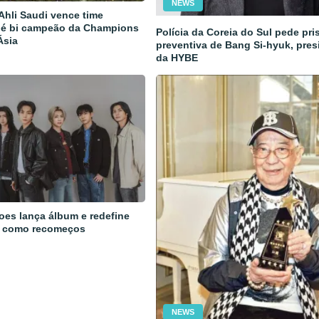
NEWS
 Ahli Saudi vence time
 é bi campeão da Champions
Polícia da Coreia do Sul pede pri
Ásia
preventiva de Bang Si-hyuk, pres
da HYBE
oes lança álbum e redefine
 como recomeços
NEWS