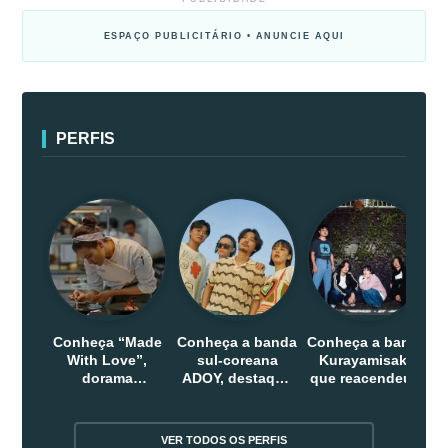
ESPAÇO PUBLICITÁRIO • ANUNCIE AQUI
PERFIS
Conheça “Made
Conheça a banda
Conheça a banda
With Love”,
sul-coreana
Kurayamisaka
dorama
ADOY, destaque
que reacendeu o
indonesio que
do indie que
debate sobre o
chega em abril
conquistou
rock alternativo
na Netflix
público dentro e
no Japão
VER TODOS OS PERFIS