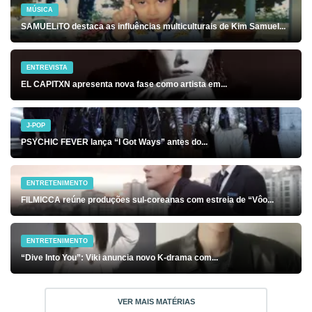
MÚSICA
SAMUELiTO destaca as influências multiculturais de Kim Samuel...
ENTREVISTA
EL CAPITXN apresenta nova fase como artista em...
J-POP
PSYCHIC FEVER lança “I Got Ways” antes do...
ENTRETENIMENTO
FILMICCA reúne produções sul-coreanas com estreia de “Vôo...
ENTRETENIMENTO
“Dive Into You”: Viki anuncia novo K-drama com...
VER MAIS MATÉRIAS