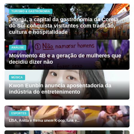
TURISMO & GASTRONOMIA
Jeonju, a capital da gastronomia da Coreia
do Sul conquista visitantes com tradição,
cultura e hospitalidade
ANÁLISE
Movimento 4B e a geração de mulheres que
decidiu dizer não
MÚSICA
Kwon Eunbin anuncia aposentadoria da
indústria do entretenimento
ESPORTES
LISA, Anitta e Rema unem K-pop, funk e...