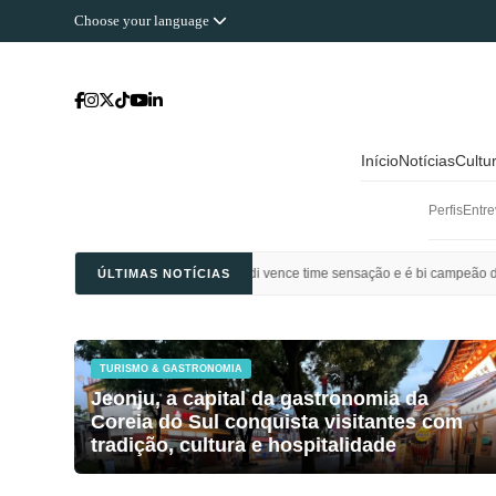
Choose your language
Início
Notícias
Cultu
Perfis
Entre
Al Ahli Saudi vence time sensação e é bi campeão da Champions League da Ásia
ÚLTIMAS NOTÍCIAS
TURISMO & GASTRONOMIA
Jeonju, a capital da gastronomia da
Coreia do Sul conquista visitantes com
tradição, cultura e hospitalidade