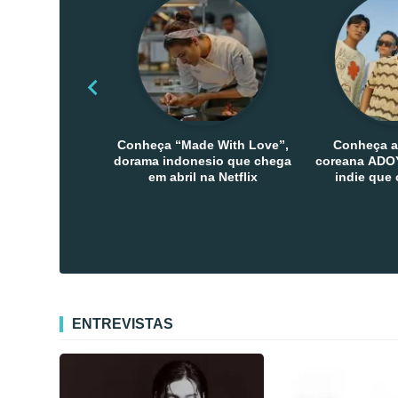
Conheça “Made With Love”,
Conheça a
dorama indonesio que chega
coreana ADOY
em abril na Netflix
indie que
público den
Co
ENTREVISTAS