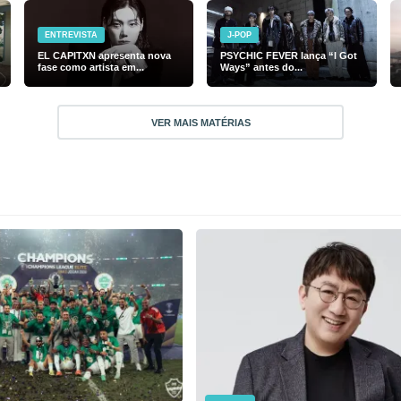
ENTREVISTA
J-POP
EL CAPITXN apresenta nova
PSYCHIC FEVER lança “I Got
fase como artista em...
Ways” antes do...
VER MAIS MATÉRIAS