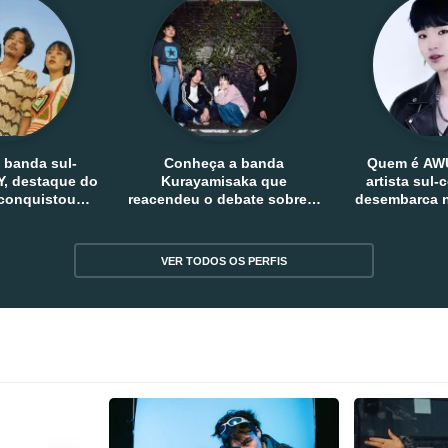
 banda sul-
Conheça a banda
Quem é AW
, destaque do
Kurayamisaka que
artista sul
 conquistou
reacendeu o debate sobre o
desembarca n
tro e fora da
rock alternativo no Japão
sem
reia
VER TODOS OS PERFIS