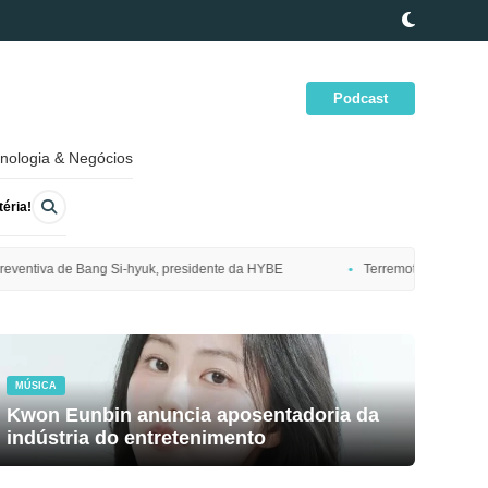
Podcast
nologia & Negócios
éria!
sidente da HYBE
Terremoto de magnitude 7,7 atinge costa nordeste do
MÚSICA
Kwon Eunbin anuncia aposentadoria da
indústria do entretenimento