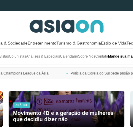
ra & Sociedade
Entretenimento
Turismo & Gastronomia
Estilo de Vida
Tec
vistas
Colunistas
Análises & Especiais
Calendário
Sobre Nós
Contato
Mande sua mat
Polícia da Coreia do Sul pede prisão preventiva de Bang Si-hyuk, pre
ANÁLISE
Movimento 4B e a geração de mulheres
que decidiu dizer não