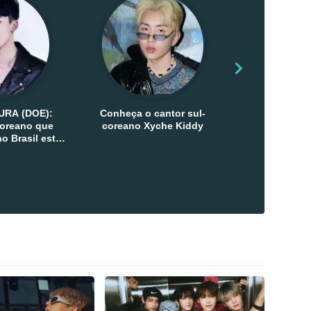
URA (DOE):
Conheça o cantor sul-
Conheça as 
-coreano que
coreano Xyche Kiddy
Kats
o Brasil esta
ana