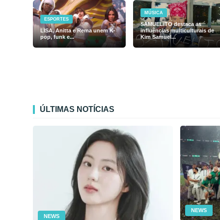
MÚSICA
ESPORTES
SAMUELiTO destaca as
LISA, Anitta e Rema unem K-
influências multiculturais de
pop, funk e...
Kim Samuel...
ÚLTIMAS NOTÍCIAS
NEWS
NEWS