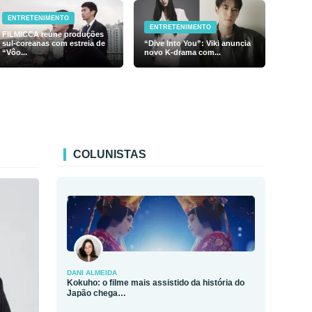
ENTRETENIMENTO
ENTRETENIMENTO
FILMICCA reúne produções
sul-coreanas com estreia de
“Dive Into You”: Viki anuncia
“Vôo...
novo K-drama com...
COLUNISTAS
DANI ALMEIDA
Kokuho: o filme mais assistido da história do
Japão chega…