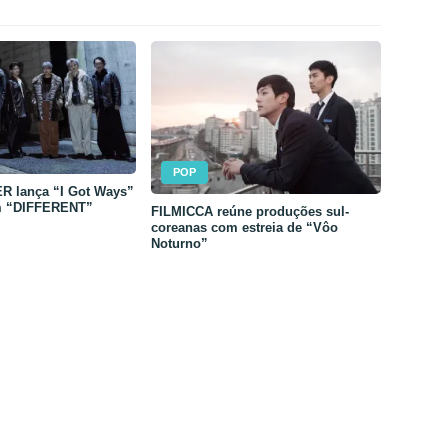
POP
 lança “I Got Ways”
m “DIFFERENT”
FILMICCA reúne produções sul-
coreanas com estreia de “Vôo
Noturno”