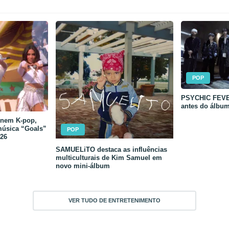
POP
PSYCHIC FEVER
antes do álbu
unem K-pop,
música “Goals”
POP
26
SAMUELiTO destaca as influências
multiculturais de Kim Samuel em
novo mini-álbum
VER TUDO DE ENTRETENIMENTO