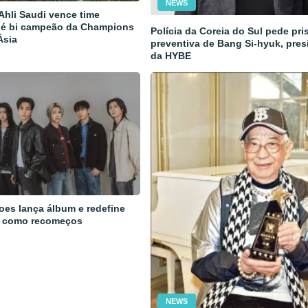
NEWS
 Ahli Saudi vence time
 é bi campeão da Champions
Polícia da Coreia do Sul pede pri
Ásia
preventiva de Bang Si-hyuk, pres
da HYBE
oes lança álbum e redefine
 como recomeços
NEWS