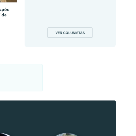
 após
V de
VER COLUNISTAS