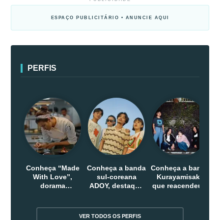
ESPAÇO PUBLICITÁRIO • ANUNCIE AQUI
PERFIS
Conheça “Made
Conheça a banda
Conheça a banda
With Love”,
sul-coreana
Kurayamisaka
dorama
ADOY, destaque
que reacendeu o
indonesio que
do indie que
debate sobre o
chega em abril
conquistou
rock alternativo
na Netflix
público dentro e
no Japão
VER TODOS OS PERFIS