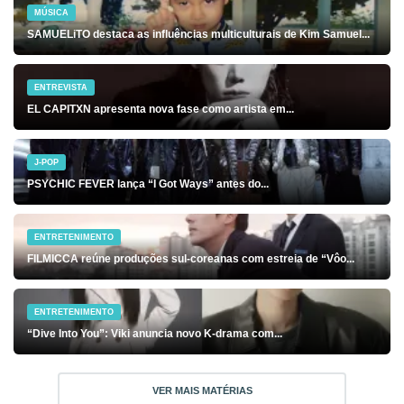
MÚSICA
SAMUELiTO destaca as influências multiculturais de Kim Samuel...
ENTREVISTA
EL CAPITXN apresenta nova fase como artista em...
J-POP
PSYCHIC FEVER lança “I Got Ways” antes do...
ENTRETENIMENTO
FILMICCA reúne produções sul-coreanas com estreia de “Vôo...
ENTRETENIMENTO
“Dive Into You”: Viki anuncia novo K-drama com...
VER MAIS MATÉRIAS