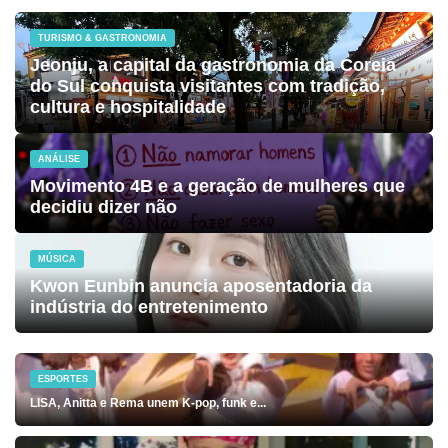
TURISMO & GASTRONOMIA
Jeonju, a capital da gastronomia da Coreia
do Sul conquista visitantes com tradição,
cultura e hospitalidade
ANÁLISE
Movimento 4B e a geração de mulheres que
decidiu dizer não
MÚSICA
Kwon Eunbin anuncia aposentadoria da
indústria do entretenimento
ESPORTES
LISA, Anitta e Rema unem K-pop, funk e...