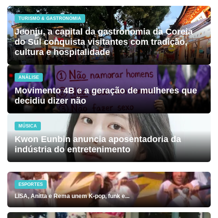
TURISMO & GASTRONOMIA
Jeonju, a capital da gastronomia da Coreia
do Sul conquista visitantes com tradição,
cultura e hospitalidade
ANÁLISE
Movimento 4B e a geração de mulheres que
decidiu dizer não
MÚSICA
Kwon Eunbin anuncia aposentadoria da
indústria do entretenimento
ESPORTES
LISA, Anitta e Rema unem K-pop, funk e...