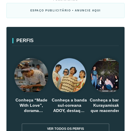
ESPAÇO PUBLICITÁRIO • ANUNCIE AQUI
PERFIS
Conheça “Made
Conheça a banda
Conheça a banda
With Love”,
sul-coreana
Kurayamisaka
dorama
ADOY, destaque
que reacendeu o
indonesio que
do indie que
debate sobre o
chega em abril
conquistou
rock alternativo
na Netflix
público dentro e
no Japão
VER TODOS OS PERFIS