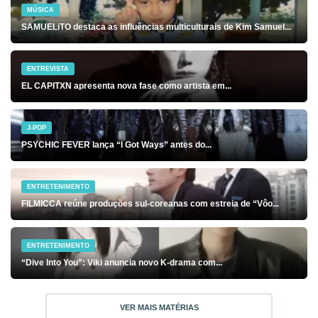
MÚSICA
SAMUELiTO destaca as influências multiculturais de Kim Samuel...
ENTREVISTA
EL CAPITXN apresenta nova fase como artista em...
J-POP
PSYCHIC FEVER lança “I Got Ways” antes do...
ENTRETENIMENTO
FILMICCA reúne produções sul-coreanas com estreia de “Vôo...
ENTRETENIMENTO
“Dive Into You”: Viki anuncia novo K-drama com...
VER MAIS MATÉRIAS