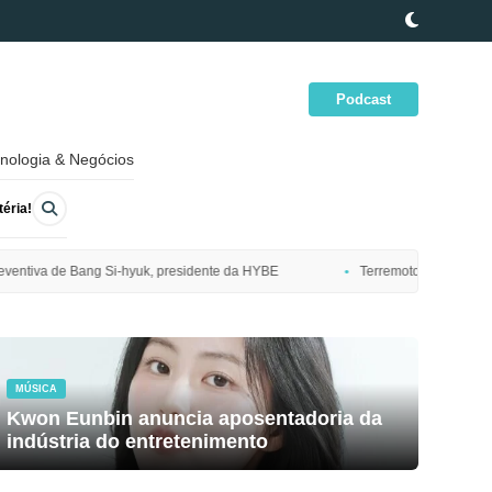
Podcast
nologia & Negócios
éria!
dente da HYBE
Terremoto de magnitude 7,7 atinge costa nordeste do J
MÚSICA
Kwon Eunbin anuncia aposentadoria da
indústria do entretenimento