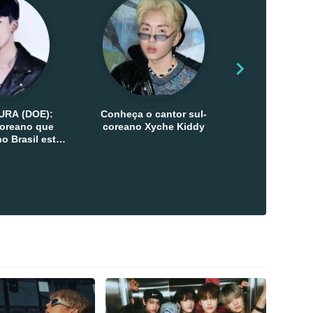
URA (DOE):
Conheça o cantor sul-
Conheça as 
-coreano que
coreano Xyche Kiddy
Kats
o Brasil esta
ana