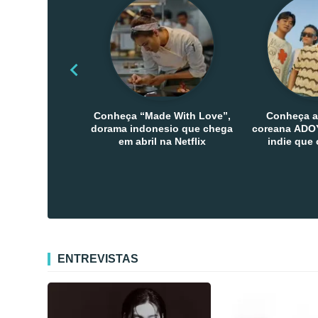
Conheça “Made With Love”,
Conheça a
dorama indonesio que chega
coreana ADOY
em abril na Netflix
indie que
público den
Co
ENTREVISTAS