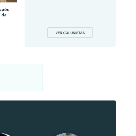
 após
V de
VER COLUNISTAS