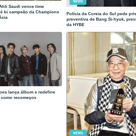
NEWS
 Ahli Saudi vence time
 é bi campeão da Champions
Polícia da Coreia do Sul pede pri
Ásia
preventiva de Bang Si-hyuk, pres
da HYBE
oes lança álbum e redefine
 como recomeços
NEWS