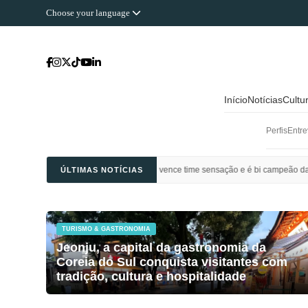
Choose your language
Início
Notícias
Cultu
Perfis
Entre
 Ahli Saudi vence time sensação e é bi campeão da Champions League da Ásia
ÚLTIMAS NOTÍCIAS
TURISMO & GASTRONOMIA
Jeonju, a capital da gastronomia da
Coreia do Sul conquista visitantes com
tradição, cultura e hospitalidade