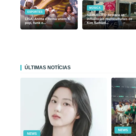
MÚSICA
ESPORTES
SAMUELiTO destaca as
LISA, Anitta e Rema unem K-
influências multiculturais de
pop, funk e...
Kim Samuel...
ÚLTIMAS NOTÍCIAS
NEWS
NEWS