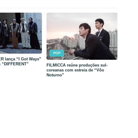
POP
 lança “I Got Ways”
m “DIFFERENT”
FILMICCA reúne produções sul-
coreanas com estreia de “Vôo
Noturno”