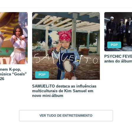
POP
PSYCHIC FEVER
antes do álbu
unem K-pop,
música “Goals”
POP
26
SAMUELiTO destaca as influências
multiculturais de Kim Samuel em
novo mini-álbum
VER TUDO DE ENTRETENIMENTO