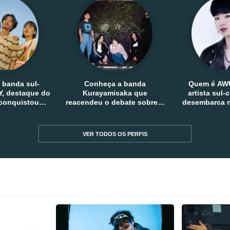
 banda sul-
Conheça a banda
Quem é AW
, destaque do
Kurayamisaka que
artista sul
 conquistou
reacendeu o debate sobre o
desembarca n
tro e fora da
rock alternativo no Japão
sem
reia
VER TODOS OS PERFIS