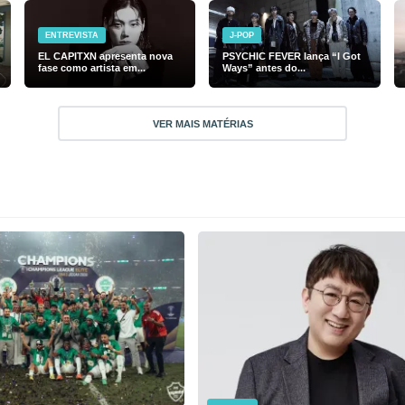
ENTREVISTA
J-POP
EL CAPITXN apresenta nova
PSYCHIC FEVER lança “I Got
fase como artista em...
Ways” antes do...
VER MAIS MATÉRIAS