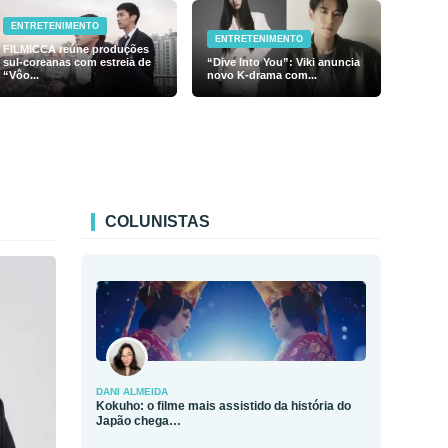
ENTRETENIMENTO
ENTRETENIMENTO
FILMICCA reúne produções
sul-coreanas com estreia de
“Dive Into You”: Viki anuncia
“Vôo...
novo K-drama com...
COLUNISTAS
DANI ALMEIDA
Kokuho: o filme mais assistido da história do
Japão chega…