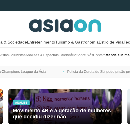
ra & Sociedade
Entretenimento
Turismo & Gastronomia
Estilo de Vida
Tec
vistas
Colunistas
Análises & Especiais
Calendário
Sobre Nós
Contato
Mande sua mat
Polícia da Coreia do Sul pede prisão preventiva de Bang Si-hyuk, presi
ANÁLISE
Movimento 4B e a geração de mulheres
que decidiu dizer não