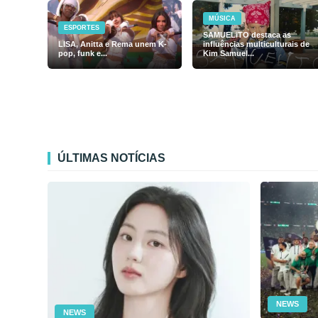
MÚSICA
ESPORTES
SAMUELiTO destaca as
LISA, Anitta e Rema unem K-
influências multiculturais de
pop, funk e...
Kim Samuel...
ÚLTIMAS NOTÍCIAS
NEWS
NEWS