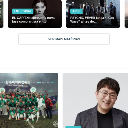
ENTREVISTA
J-POP
EL CAPITXN apresenta nova
PSYCHIC FEVER lança “I Got
fase como artista em...
Ways” antes do...
VER MAIS MATÉRIAS