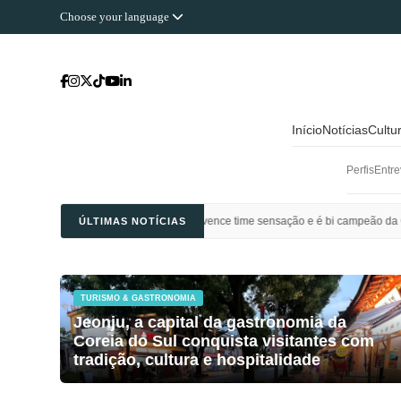
Choose your language
Início
Notícias
Cultu
Perfis
Entre
Ahli Saudi vence time sensação e é bi campeão da Champions League da Ásia
ÚLTIMAS NOTÍCIAS
TURISMO & GASTRONOMIA
Jeonju, a capital da gastronomia da
Coreia do Sul conquista visitantes com
tradição, cultura e hospitalidade