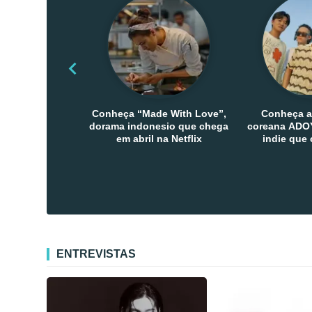
Conheça “Made With Love”,
Conheça a
dorama indonesio que chega
coreana ADOY
em abril na Netflix
indie que
público den
Co
ENTREVISTAS