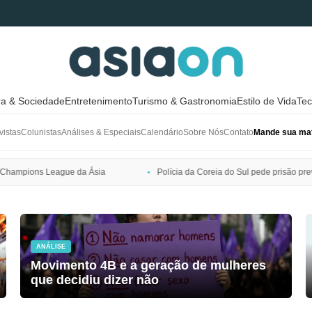
ra & Sociedade
Entretenimento
Turismo & Gastronomia
Estilo de Vida
Tec
vistas
Colunistas
Análises & Especiais
Calendário
Sobre Nós
Contato
Mande sua mat
Polícia da Coreia do Sul pede prisão preventiva de Bang Si-hyuk, presid
ANÁLISE
Movimento 4B e a geração de mulheres
que decidiu dizer não