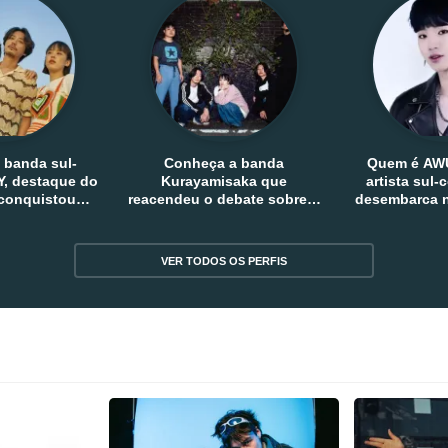
 banda sul-
Conheça a banda
Quem é AW
, destaque do
Kurayamisaka que
artista sul
 conquistou
reacendeu o debate sobre o
desembarca n
tro e fora da
rock alternativo no Japão
sem
reia
VER TODOS OS PERFIS