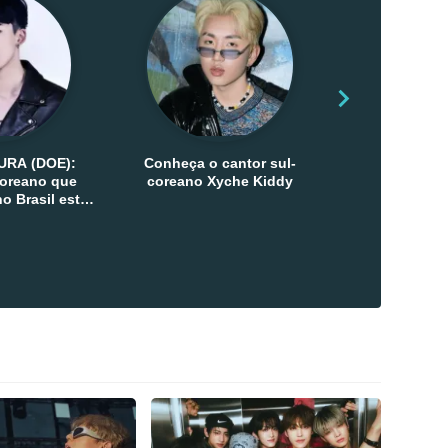
URA (DOE):
Conheça o cantor sul-
Conheça as 
-coreano que
coreano Xyche Kiddy
Kats
o Brasil esta
ana