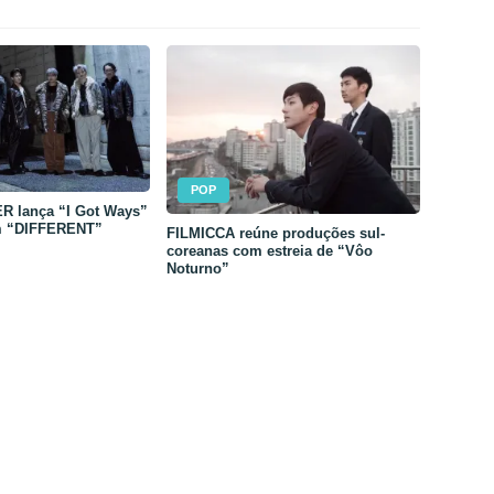
POP
 lança “I Got Ways”
m “DIFFERENT”
FILMICCA reúne produções sul-
coreanas com estreia de “Vôo
Noturno”