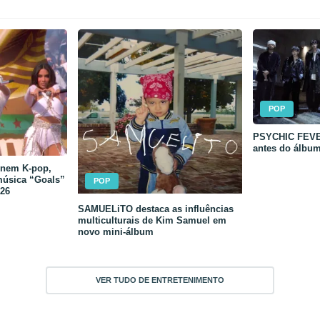
POP
PSYCHIC FEVER
antes do álbu
unem K-pop,
música “Goals”
POP
26
SAMUELiTO destaca as influências
multiculturais de Kim Samuel em
novo mini-álbum
VER TUDO DE ENTRETENIMENTO