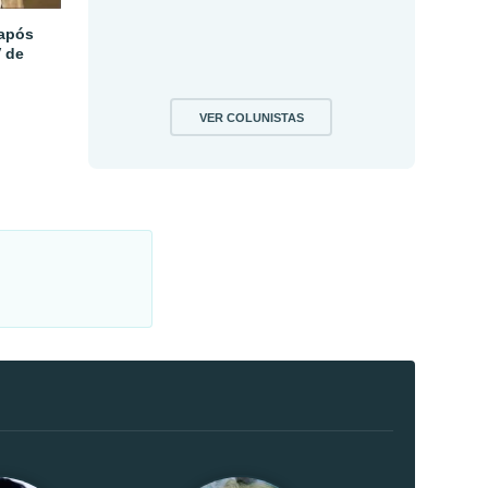
 após
V de
VER COLUNISTAS