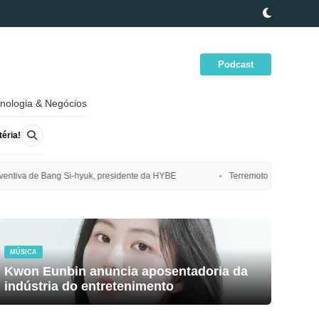
Podcast
nologia & Negócios
éria!
ente da HYBE
Terremoto de magnitude 7,7 atinge costa nordeste do Ja
MÚSICA
Kwon Eunbin anuncia aposentadoria da
indústria do entretenimento