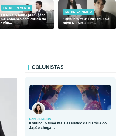
ENTRETENIMENTO
ENTRETENIMENTO
FILMICCA reúne produções
sul-coreanas com estreia de
“Dive Into You”: Viki anuncia
“Vôo...
novo K-drama com...
COLUNISTAS
DANI ALMEIDA
Kokuho: o filme mais assistido da história do
Japão chega…