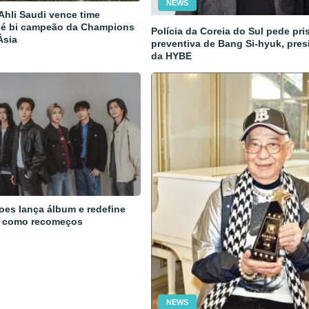
NEWS
 Ahli Saudi vence time
 é bi campeão da Champions
Polícia da Coreia do Sul pede pri
Ásia
preventiva de Bang Si-hyuk, pres
da HYBE
oes lança álbum e redefine
 como recomeços
NEWS