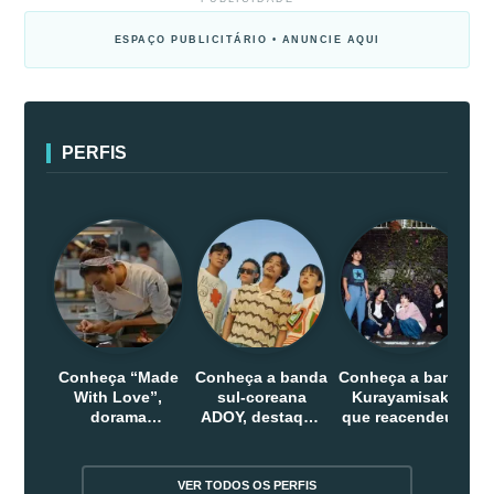
ESPAÇO PUBLICITÁRIO • ANUNCIE AQUI
PERFIS
Conheça “Made
Conheça a banda
Conheça a banda
With Love”,
sul-coreana
Kurayamisaka
dorama
ADOY, destaque
que reacendeu o
indonesio que
do indie que
debate sobre o
chega em abril
conquistou
rock alternativo
na Netflix
público dentro e
no Japão
VER TODOS OS PERFIS