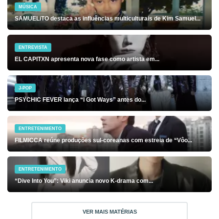
MÚSICA
SAMUELiTO destaca as influências multiculturais de Kim Samuel...
ENTREVISTA
EL CAPITXN apresenta nova fase como artista em...
J-POP
PSYCHIC FEVER lança “I Got Ways” antes do...
ENTRETENIMENTO
FILMICCA reúne produções sul-coreanas com estreia de “Vôo...
ENTRETENIMENTO
“Dive Into You”: Viki anuncia novo K-drama com...
VER MAIS MATÉRIAS