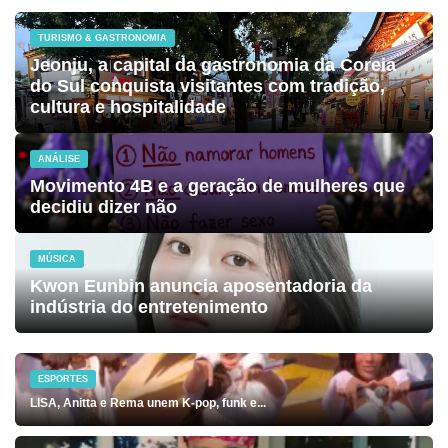
TURISMO & GASTRONOMIA
Jeonju, a capital da gastronomia da Coreia
do Sul conquista visitantes com tradição,
cultura e hospitalidade
ANÁLISE
Movimento 4B e a geração de mulheres que
decidiu dizer não
MÚSICA
Kwon Eunbin anuncia aposentadoria da
indústria do entretenimento
ESPORTES
LISA, Anitta e Rema unem K-pop, funk e...