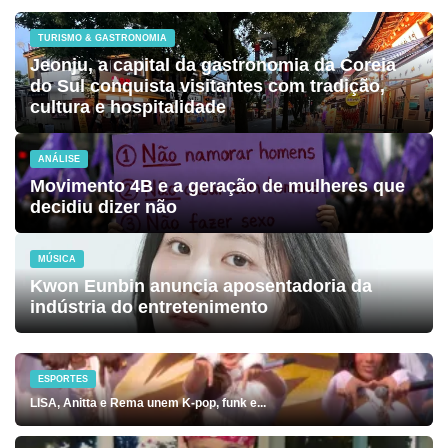
TURISMO & GASTRONOMIA
Jeonju, a capital da gastronomia da Coreia
do Sul conquista visitantes com tradição,
cultura e hospitalidade
ANÁLISE
Movimento 4B e a geração de mulheres que
decidiu dizer não
MÚSICA
Kwon Eunbin anuncia aposentadoria da
indústria do entretenimento
ESPORTES
LISA, Anitta e Rema unem K-pop, funk e...