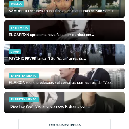
MÚSICA
SAMUELiTO destaca as influências multiculturais de Kim Samuel...
ENTREVISTA
EL CAPITXN apresenta nova fase como artista em...
J-POP
PSYCHIC FEVER lança “I Got Ways” antes do...
ENTRETENIMENTO
FILMICCA reúne produções sul-coreanas com estreia de “Vôo...
ENTRETENIMENTO
“Dive Into You”: Viki anuncia novo K-drama com...
VER MAIS MATÉRIAS