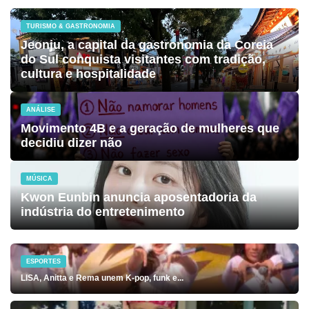
TURISMO & GASTRONOMIA
Jeonju, a capital da gastronomia da Coreia
do Sul conquista visitantes com tradição,
cultura e hospitalidade
ANÁLISE
Movimento 4B e a geração de mulheres que
decidiu dizer não
MÚSICA
Kwon Eunbin anuncia aposentadoria da
indústria do entretenimento
ESPORTES
LISA, Anitta e Rema unem K-pop, funk e...