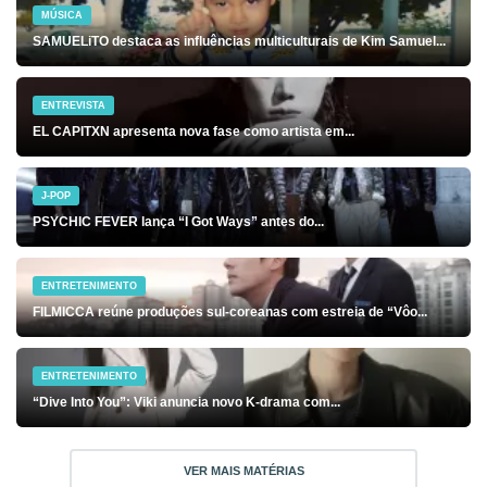
MÚSICA
SAMUELiTO destaca as influências multiculturais de Kim Samuel...
ENTREVISTA
EL CAPITXN apresenta nova fase como artista em...
J-POP
PSYCHIC FEVER lança “I Got Ways” antes do...
ENTRETENIMENTO
FILMICCA reúne produções sul-coreanas com estreia de “Vôo...
ENTRETENIMENTO
“Dive Into You”: Viki anuncia novo K-drama com...
VER MAIS MATÉRIAS