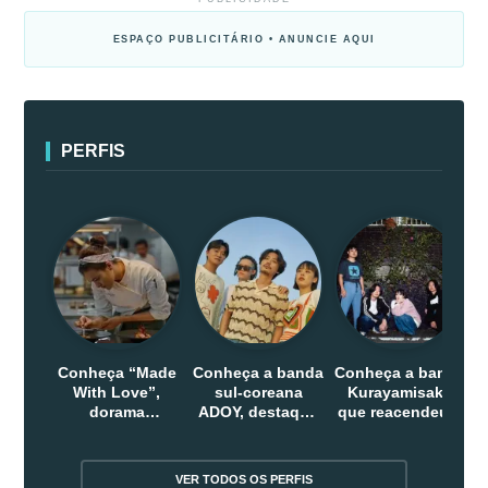
ESPAÇO PUBLICITÁRIO • ANUNCIE AQUI
PERFIS
Conheça “Made
Conheça a banda
Conheça a banda
With Love”,
sul-coreana
Kurayamisaka
dorama
ADOY, destaque
que reacendeu o
indonesio que
do indie que
debate sobre o
chega em abril
conquistou
rock alternativo
na Netflix
público dentro e
no Japão
VER TODOS OS PERFIS