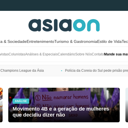
ra & Sociedade
Entretenimento
Turismo & Gastronomia
Estilo de Vida
Tec
vistas
Colunistas
Análises & Especiais
Calendário
Sobre Nós
Contato
Mande sua mat
Polícia da Coreia do Sul pede prisão preventiva de Bang Si-hyuk, presi
ANÁLISE
Movimento 4B e a geração de mulheres
que decidiu dizer não