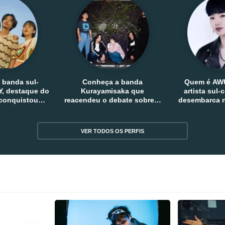
 banda sul-
Conheça a banda
Quem é AW
, destaque do
Kurayamisaka que
artista sul
 conquistou
reacendeu o debate sobre o
desembarca n
tro e fora da
rock alternativo no Japão
sem
reia
VER TODOS OS PERFIS