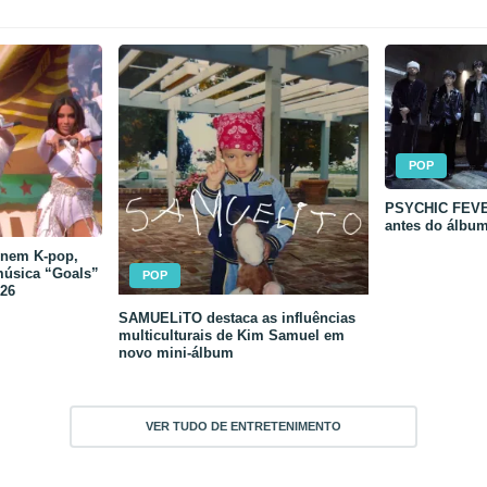
POP
PSYCHIC FEVER
antes do álbu
unem K-pop,
música “Goals”
POP
26
SAMUELiTO destaca as influências
multiculturais de Kim Samuel em
novo mini-álbum
VER TUDO DE ENTRETENIMENTO