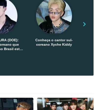
URA (DOE):
Conheça o cantor sul-
Conheça as 
-coreano que
coreano Xyche Kiddy
Kats
o Brasil esta
ana