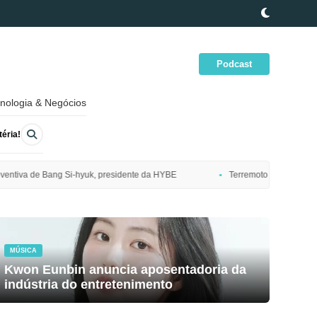
Podcast
nologia & Negócios
éria!
dente da HYBE
Terremoto de magnitude 7,7 atinge costa nordeste do J
MÚSICA
Kwon Eunbin anuncia aposentadoria da
indústria do entretenimento