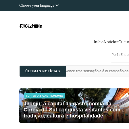
Choose your language
Início
Notícias
Cultu
Perfis
Entre
 Ahli Saudi vence time sensação e é bi campeão da Champions League da Ásia
ÚLTIMAS NOTÍCIAS
TURISMO & GASTRONOMIA
Jeonju, a capital da gastronomia da
Coreia do Sul conquista visitantes com
tradição, cultura e hospitalidade