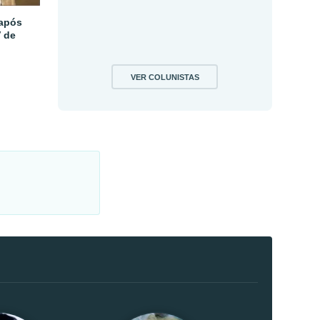
 após
V de
VER COLUNISTAS