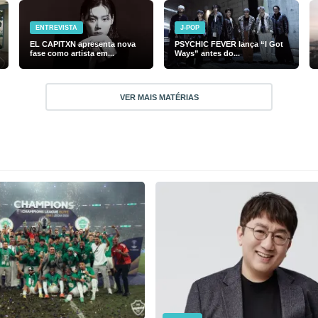
ENTREVISTA
J-POP
EL CAPITXN apresenta nova
PSYCHIC FEVER lança “I Got
fase como artista em...
Ways” antes do...
VER MAIS MATÉRIAS