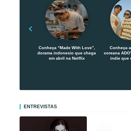
Conheça “Made With Love”,
Conheça a
dorama indonesio que chega
coreana ADOY
em abril na Netflix
indie que
público den
Co
ENTREVISTAS