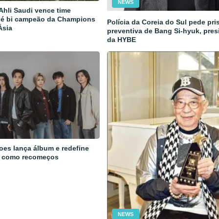
NEWS
 Ahli Saudi vence time
 é bi campeão da Champions
Polícia da Coreia do Sul pede pri
Ásia
preventiva de Bang Si-hyuk, pres
da HYBE
oes lança álbum e redefine
 como recomeços
NEWS