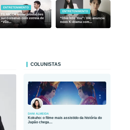
ENTRETENIMENTO
ENTRETENIMENTO
FILMICCA reúne produções
sul-coreanas com estreia de
“Dive Into You”: Viki anuncia
“Vôo...
novo K-drama com...
COLUNISTAS
DANI ALMEIDA
Kokuho: o filme mais assistido da história do
Japão chega…