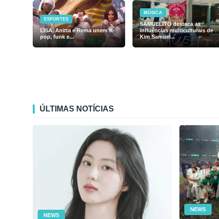
MÚSICA
ESPORTES
SAMUELiTO destaca as
LISA, Anitta e Rema unem K-
influências multiculturais de
pop, funk e...
Kim Samuel...
ÚLTIMAS NOTÍCIAS
NEWS
NEWS