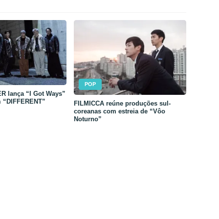
POP
 lança “I Got Ways”
m “DIFFERENT”
FILMICCA reúne produções sul-
coreanas com estreia de “Vôo
Noturno”