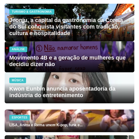
TURISMO & GASTRONOMIA
Jeonju, a capital da gastronomia da Coreia
do Sul conquista visitantes com tradição,
cultura e hospitalidade
ANÁLISE
Movimento 4B e a geração de mulheres que
decidiu dizer não
MÚSICA
Kwon Eunbin anuncia aposentadoria da
indústria do entretenimento
ESPORTES
LISA, Anitta e Rema unem K-pop, funk e...