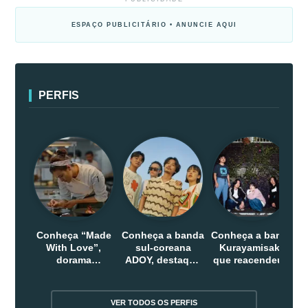
ESPAÇO PUBLICITÁRIO • ANUNCIE AQUI
PERFIS
Conheça “Made
Conheça a banda
Conheça a banda
With Love”,
sul-coreana
Kurayamisaka
dorama
ADOY, destaque
que reacendeu o
indonesio que
do indie que
debate sobre o
chega em abril
conquistou
rock alternativo
na Netflix
público dentro e
no Japão
VER TODOS OS PERFIS