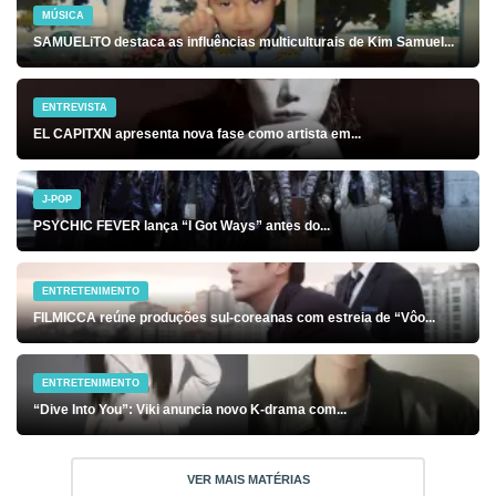
MÚSICA
SAMUELiTO destaca as influências multiculturais de Kim Samuel...
ENTREVISTA
EL CAPITXN apresenta nova fase como artista em...
J-POP
PSYCHIC FEVER lança “I Got Ways” antes do...
ENTRETENIMENTO
FILMICCA reúne produções sul-coreanas com estreia de “Vôo...
ENTRETENIMENTO
“Dive Into You”: Viki anuncia novo K-drama com...
VER MAIS MATÉRIAS