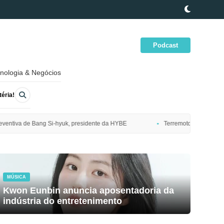
Podcast
nologia & Negócios
éria!
dente da HYBE
Terremoto de magnitude 7,7 atinge costa nordeste do J
MÚSICA
Kwon Eunbin anuncia aposentadoria da
indústria do entretenimento