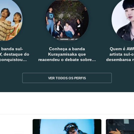
 banda sul-
Conheça a banda
Quem é AW
, destaque do
Kurayamisaka que
artista sul
 conquistou
reacendeu o debate sobre o
desembarca n
tro e fora da
rock alternativo no Japão
sem
reia
VER TODOS OS PERFIS