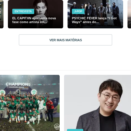
ENTREVISTA
J-POP
EL CAPITXN apresenta nova
PSYCHIC FEVER lança “I Got
fase como artista em...
Ways” antes do...
VER MAIS MATÉRIAS