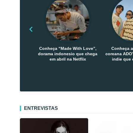
Conheça “Made With Love”,
Conheça a
dorama indonesio que chega
coreana ADOY
em abril na Netflix
indie que
público den
Co
ENTREVISTAS