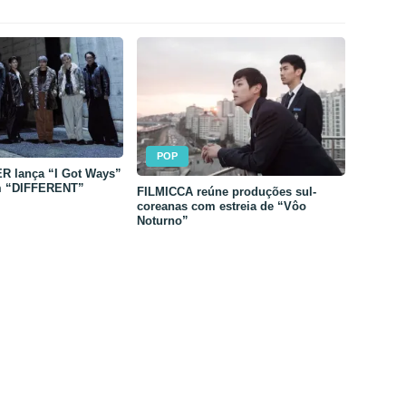
POP
 lança “I Got Ways”
m “DIFFERENT”
FILMICCA reúne produções sul-
coreanas com estreia de “Vôo
Noturno”