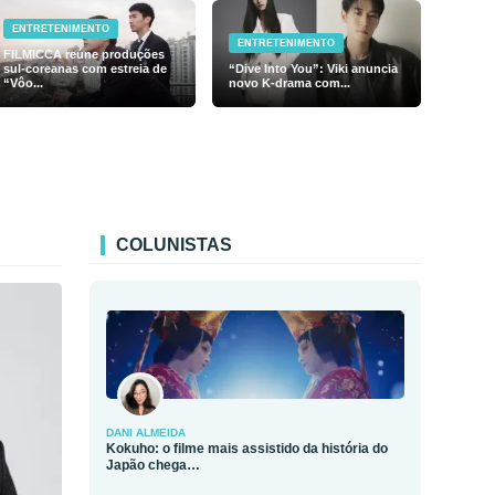
ENTRETENIMENTO
ENTRETENIMENTO
FILMICCA reúne produções
sul-coreanas com estreia de
“Dive Into You”: Viki anuncia
“Vôo...
novo K-drama com...
COLUNISTAS
DANI ALMEIDA
Kokuho: o filme mais assistido da história do
Japão chega…