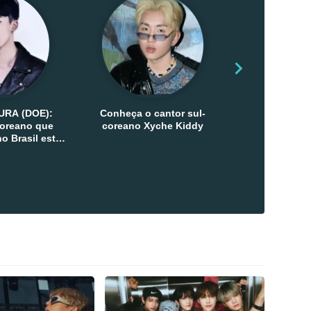
URA (DOE):
Conheça o cantor sul-
Conheça as 
-coreano que
coreano Xyche Kiddy
Kats
o Brasil esta
ana