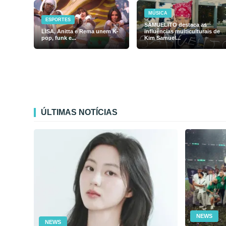
MÚSICA
ESPORTES
SAMUELiTO destaca as
LISA, Anitta e Rema unem K-
influências multiculturais de
pop, funk e...
Kim Samuel...
ÚLTIMAS NOTÍCIAS
NEWS
NEWS