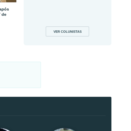
 após
V de
VER COLUNISTAS