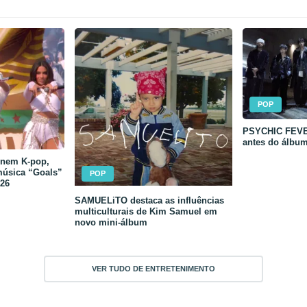
POP
PSYCHIC FEVER
antes do álbu
unem K-pop,
música “Goals”
POP
26
SAMUELiTO destaca as influências
multiculturais de Kim Samuel em
novo mini-álbum
VER TUDO DE ENTRETENIMENTO