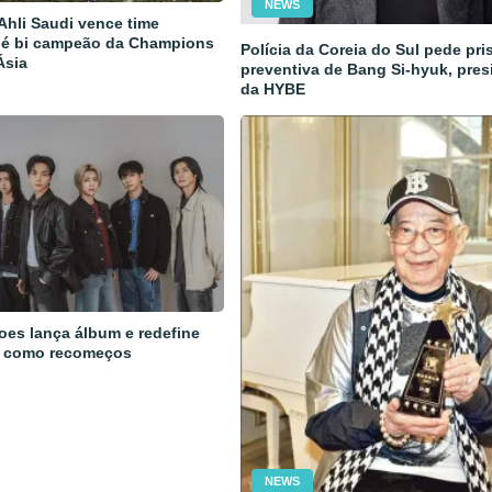
NEWS
 Ahli Saudi vence time
 é bi campeão da Champions
Polícia da Coreia do Sul pede pri
Ásia
preventiva de Bang Si-hyuk, pres
da HYBE
oes lança álbum e redefine
 como recomeços
NEWS