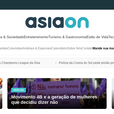
ra & Sociedade
Entretenimento
Turismo & Gastronomia
Estilo de Vida
Tec
vistas
Colunistas
Análises & Especiais
Calendário
Sobre Nós
Contato
Mande sua mat
Polícia da Coreia do Sul pede prisão preventiva de Bang Si-hyuk, presi
ANÁLISE
Movimento 4B e a geração de mulheres
que decidiu dizer não