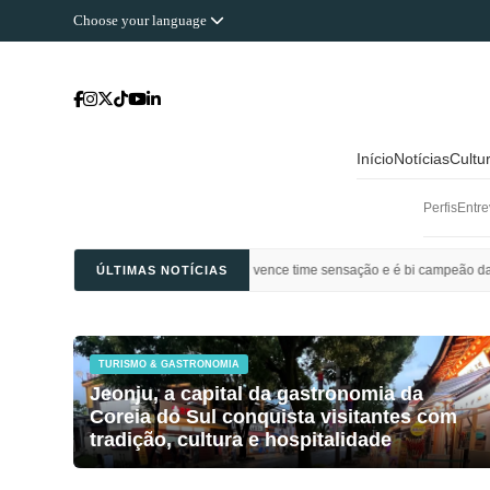
Choose your language
Início
Notícias
Cultu
Perfis
Entre
 Ahli Saudi vence time sensação e é bi campeão da Champions League da Ásia
ÚLTIMAS NOTÍCIAS
TURISMO & GASTRONOMIA
Jeonju, a capital da gastronomia da
Coreia do Sul conquista visitantes com
tradição, cultura e hospitalidade