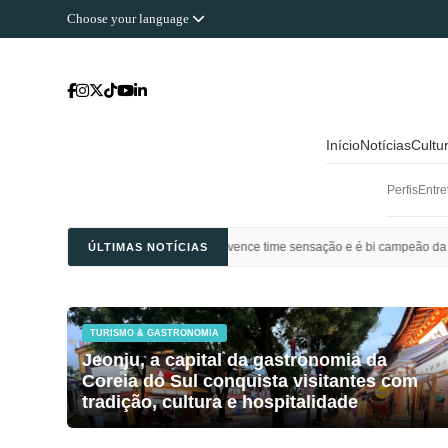
Choose your language
Início
Notícias
Cultu
Perfis
Entre
 Ahli Saudi vence time sensação e é bi campeão da Champions League da Ásia
ÚLTIMAS NOTÍCIAS
TURISMO & GASTRONOMIA
Jeonju, a capital da gastronomia da
Coreia do Sul conquista visitantes com
tradição, cultura e hospitalidade