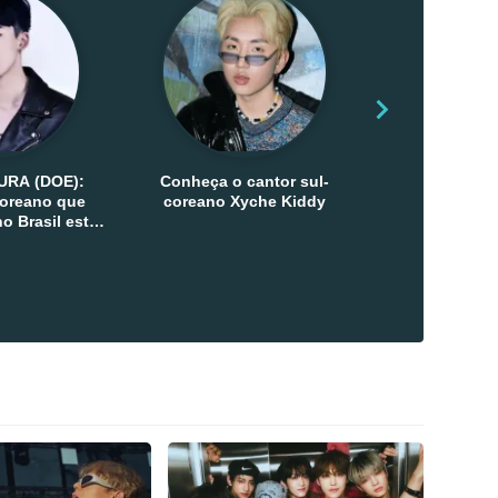
URA (DOE):
Conheça o cantor sul-
Conheça as 
-coreano que
coreano Xyche Kiddy
Kats
o Brasil esta
ana