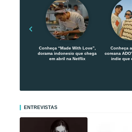
Conheça “Made With Love”,
Conheça a
dorama indonesio que chega
coreana ADOY
em abril na Netflix
indie que
público den
Co
ENTREVISTAS