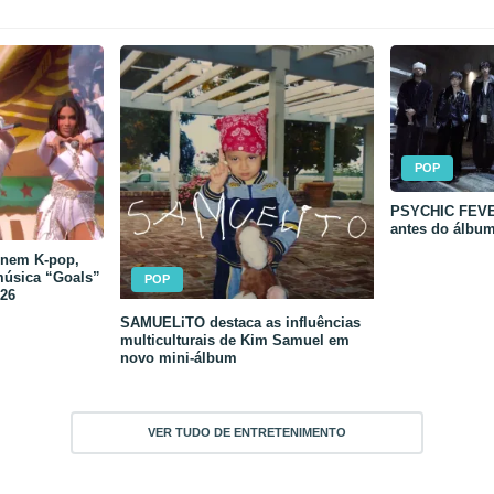
POP
PSYCHIC FEVER
antes do álbu
unem K-pop,
música “Goals”
POP
26
SAMUELiTO destaca as influências
multiculturais de Kim Samuel em
novo mini-álbum
VER TUDO DE ENTRETENIMENTO