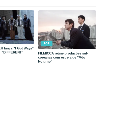
POP
 lança “I Got Ways”
m “DIFFERENT”
FILMICCA reúne produções sul-
coreanas com estreia de “Vôo
Noturno”