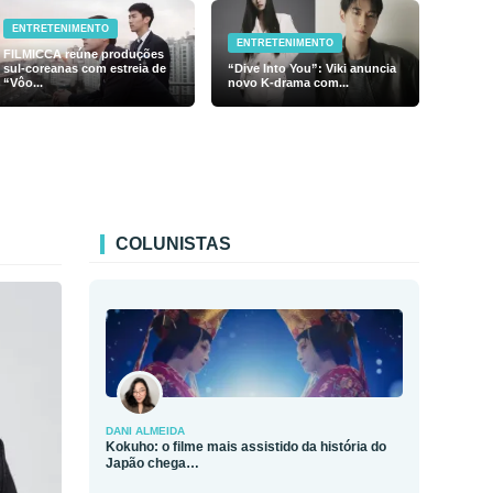
ENTRETENIMENTO
ENTRETENIMENTO
FILMICCA reúne produções
sul-coreanas com estreia de
“Dive Into You”: Viki anuncia
“Vôo...
novo K-drama com...
COLUNISTAS
DANI ALMEIDA
Kokuho: o filme mais assistido da história do
Japão chega…