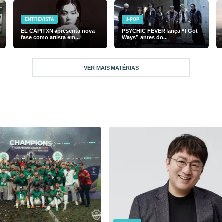
ENTREVISTA
J-POP
EL CAPITXN apresenta nova
PSYCHIC FEVER lança “I Got
fase como artista em...
Ways” antes do...
VER MAIS MATÉRIAS