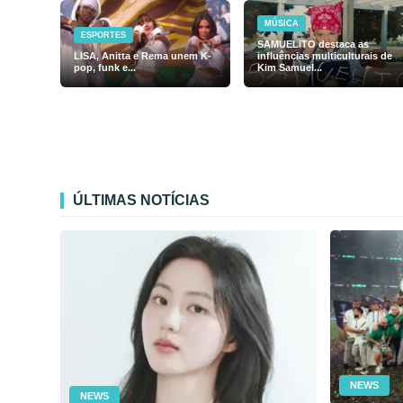
MÚSICA
ESPORTES
SAMUELiTO destaca as
LISA, Anitta e Rema unem K-
influências multiculturais de
pop, funk e...
Kim Samuel...
ÚLTIMAS NOTÍCIAS
NEWS
NEWS