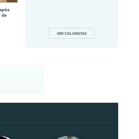
 após
V de
VER COLUNISTAS