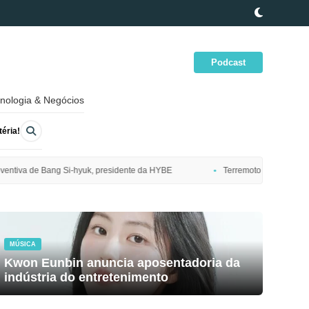
Podcast
nologia & Negócios
éria!
dente da HYBE
Terremoto de magnitude 7,7 atinge costa nordeste do J
MÚSICA
Kwon Eunbin anuncia aposentadoria da
indústria do entretenimento