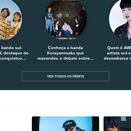
 banda sul-
Conheça a banda
Quem é AW
, destaque do
Kurayamisaka que
artista sul
 conquistou
reacendeu o debate sobre o
desembarca n
tro e fora da
rock alternativo no Japão
sem
reia
VER TODOS OS PERFIS