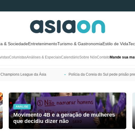
ra & Sociedade
Entretenimento
Turismo & Gastronomia
Estilo de Vida
Tec
vistas
Colunistas
Análises & Especiais
Calendário
Sobre Nós
Contato
Mande sua mat
Polícia da Coreia do Sul pede prisão preventiva de Bang Si-hyuk, presi
ANÁLISE
Movimento 4B e a geração de mulheres
que decidiu dizer não