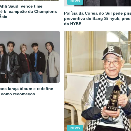
NEWS
 Ahli Saudi vence time
 é bi campeão da Champions
Polícia da Coreia do Sul pede pri
Ásia
preventiva de Bang Si-hyuk, pres
da HYBE
oes lança álbum e redefine
 como recomeços
NEWS