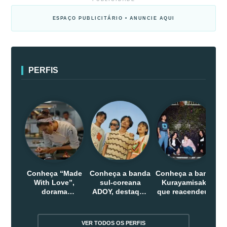
ESPAÇO PUBLICITÁRIO • ANUNCIE AQUI
PERFIS
Conheça “Made
Conheça a banda
Conheça a banda
With Love”,
sul-coreana
Kurayamisaka
dorama
ADOY, destaque
que reacendeu o
indonesio que
do indie que
debate sobre o
chega em abril
conquistou
rock alternativo
na Netflix
público dentro e
no Japão
VER TODOS OS PERFIS