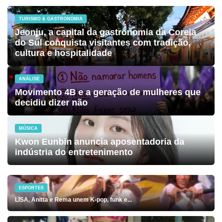
TURISMO & GASTRONOMIA
Jeonju, a capital da gastronomia da Coreia
do Sul conquista visitantes com tradição,
cultura e hospitalidade
ANÁLISE
Movimento 4B e a geração de mulheres que
decidiu dizer não
MÚSICA
Kwon Eunbin anuncia aposentadoria da
indústria do entretenimento
ESPORTES
LISA, Anitta e Rema unem K-pop, funk e...