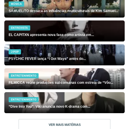
MÚSICA
SAMUELiTO destaca as influências multiculturais de Kim Samuel...
ENTREVISTA
EL CAPITXN apresenta nova fase como artista em...
J-POP
PSYCHIC FEVER lança “I Got Ways” antes do...
ENTRETENIMENTO
FILMICCA reúne produções sul-coreanas com estreia de “Vôo...
ENTRETENIMENTO
“Dive Into You”: Viki anuncia novo K-drama com...
VER MAIS MATÉRIAS