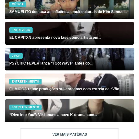
MÚSICA
SAMUELiTO destaca as influências multiculturais de Kim Samuel...
ENTREVISTA
EL CAPITXN apresenta nova fase como artista em...
J-POP
PSYCHIC FEVER lança “I Got Ways” antes do...
ENTRETENIMENTO
FILMICCA reúne produções sul-coreanas com estreia de “Vôo...
ENTRETENIMENTO
“Dive Into You”: Viki anuncia novo K-drama com...
VER MAIS MATÉRIAS