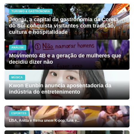
TURISMO & GASTRONOMIA
Jeonju, a capital da gastronomia da Coreia
do Sul conquista visitantes com tradição,
cultura e hospitalidade
ANÁLISE
Movimento 4B e a geração de mulheres que
decidiu dizer não
MÚSICA
Kwon Eunbin anuncia aposentadoria da
indústria do entretenimento
ESPORTES
LISA, Anitta e Rema unem K-pop, funk e...