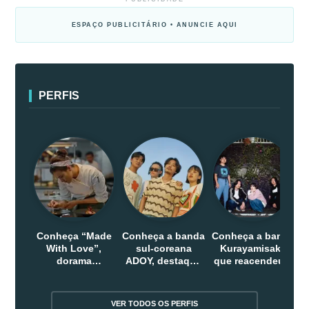
ESPAÇO PUBLICITÁRIO • ANUNCIE AQUI
PERFIS
Conheça “Made
Conheça a banda
Conheça a banda
With Love”,
sul-coreana
Kurayamisaka
dorama
ADOY, destaque
que reacendeu o
indonesio que
do indie que
debate sobre o
chega em abril
conquistou
rock alternativo
na Netflix
público dentro e
no Japão
VER TODOS OS PERFIS