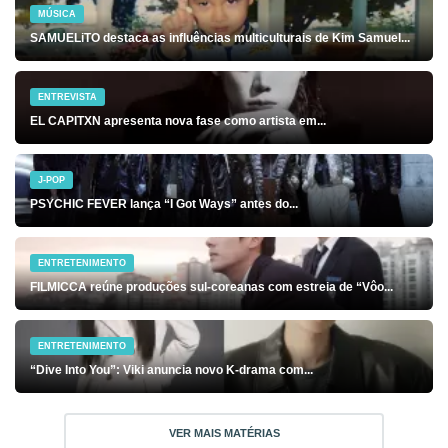
MÚSICA
SAMUELiTO destaca as influências multiculturais de Kim Samuel...
ENTREVISTA
EL CAPITXN apresenta nova fase como artista em...
J-POP
PSYCHIC FEVER lança “I Got Ways” antes do...
ENTRETENIMENTO
FILMICCA reúne produções sul-coreanas com estreia de “Vôo...
ENTRETENIMENTO
“Dive Into You”: Viki anuncia novo K-drama com...
VER MAIS MATÉRIAS