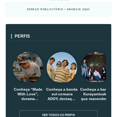
ESPAÇO PUBLICITÁRIO • ANUNCIE AQUI
PERFIS
Conheça “Made
Conheça a banda
Conheça a banda
With Love”,
sul-coreana
Kurayamisaka
dorama
ADOY, destaque
que reacendeu o
indonesio que
do indie que
debate sobre o
chega em abril
conquistou
rock alternativo
na Netflix
público dentro e
no Japão
VER TODOS OS PERFIS