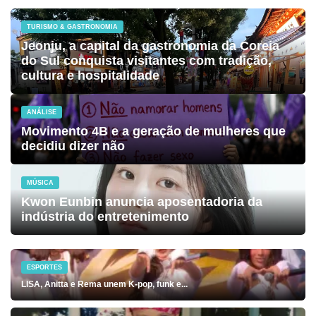
TURISMO & GASTRONOMIA
Jeonju, a capital da gastronomia da Coreia
do Sul conquista visitantes com tradição,
cultura e hospitalidade
ANÁLISE
Movimento 4B e a geração de mulheres que
decidiu dizer não
MÚSICA
Kwon Eunbin anuncia aposentadoria da
indústria do entretenimento
ESPORTES
LISA, Anitta e Rema unem K-pop, funk e...