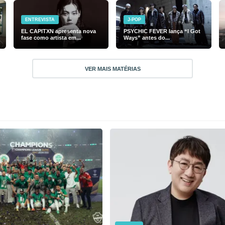
ENTREVISTA
J-POP
EL CAPITXN apresenta nova
PSYCHIC FEVER lança “I Got
fase como artista em...
Ways” antes do...
VER MAIS MATÉRIAS