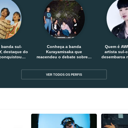
 banda sul-
Conheça a banda
Quem é AW
, destaque do
Kurayamisaka que
artista sul
 conquistou
reacendeu o debate sobre o
desembarca n
tro e fora da
rock alternativo no Japão
sem
reia
VER TODOS OS PERFIS