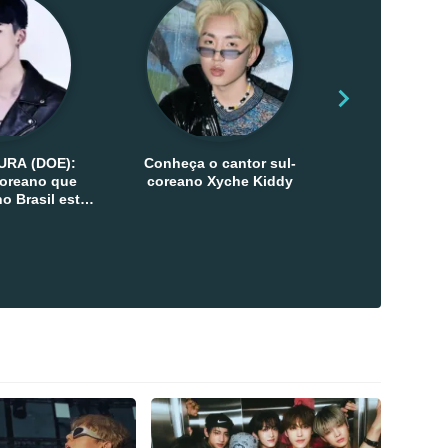
URA (DOE):
Conheça o cantor sul-
Conheça as 
-coreano que
coreano Xyche Kiddy
Kats
o Brasil esta
ana