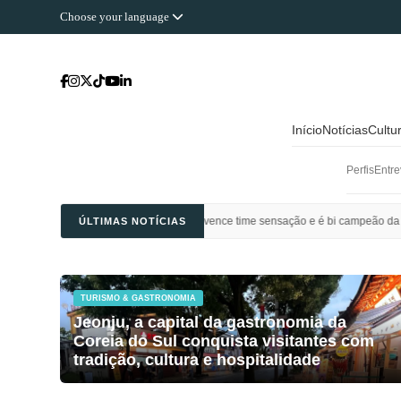
Choose your language
Início
Notícias
Cultu
Perfis
Entre
 Ahli Saudi vence time sensação e é bi campeão da Champions League da Ásia
ÚLTIMAS NOTÍCIAS
TURISMO & GASTRONOMIA
Jeonju, a capital da gastronomia da
Coreia do Sul conquista visitantes com
tradição, cultura e hospitalidade