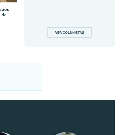
 após
V de
VER COLUNISTAS