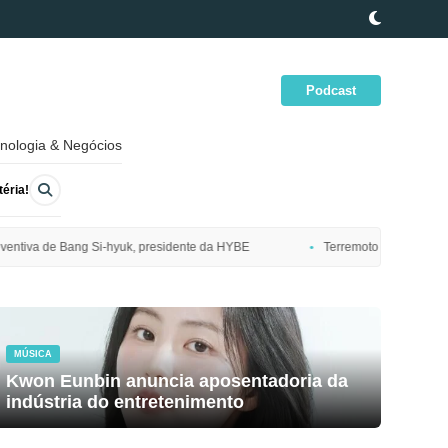
Podcast
nologia & Negócios
éria!
idente da HYBE
Terremoto de magnitude 7,7 atinge costa nordeste do J
MÚSICA
Kwon Eunbin anuncia aposentadoria da
indústria do entretenimento