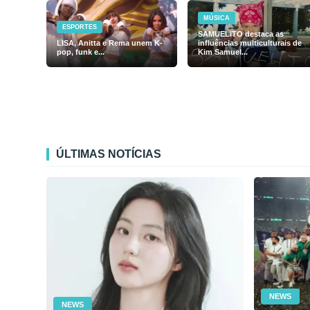
MÚSICA
ESPORTES
SAMUELiTO destaca as
LISA, Anitta e Rema unem K-
influências multiculturais de
pop, funk e...
Kim Samuel...
ÚLTIMAS NOTÍCIAS
NEWS
NEWS