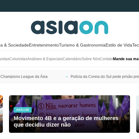
ra & Sociedade
Entretenimento
Turismo & Gastronomia
Estilo de Vida
Tec
vistas
Colunistas
Análises & Especiais
Calendário
Sobre Nós
Contato
Mande sua mat
Polícia da Coreia do Sul pede prisão preventiva de Bang Si-hyuk, pres
ANÁLISE
Movimento 4B e a geração de mulheres
que decidiu dizer não