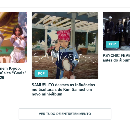
POP
PSYCHIC FEVER
antes do álbu
unem K-pop,
música “Goals”
POP
26
SAMUELiTO destaca as influências
multiculturais de Kim Samuel em
novo mini-álbum
VER TUDO DE ENTRETENIMENTO