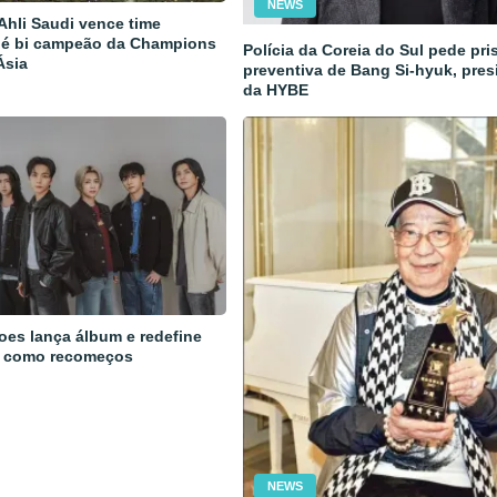
NEWS
 Ahli Saudi vence time
 é bi campeão da Champions
Polícia da Coreia do Sul pede pri
Ásia
preventiva de Bang Si-hyuk, pres
da HYBE
oes lança álbum e redefine
 como recomeços
NEWS