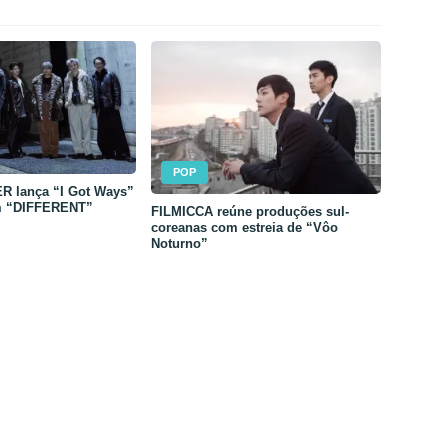
POP
 lança “I Got Ways”
m “DIFFERENT”
FILMICCA reúne produções sul-
coreanas com estreia de “Vôo
Noturno”