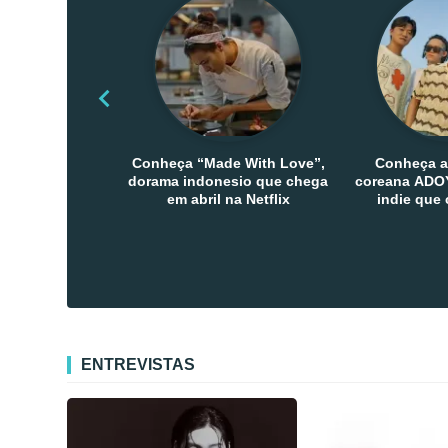
Conheça “Made With Love”,
Conheça a
dorama indonesio que chega
coreana ADOY
em abril na Netflix
indie que
público den
Co
ENTREVISTAS