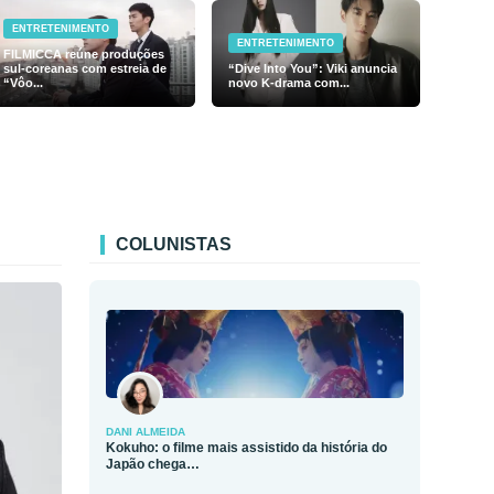
ENTRETENIMENTO
ENTRETENIMENTO
FILMICCA reúne produções
sul-coreanas com estreia de
“Dive Into You”: Viki anuncia
“Vôo...
novo K-drama com...
COLUNISTAS
DANI ALMEIDA
Kokuho: o filme mais assistido da história do
Japão chega…