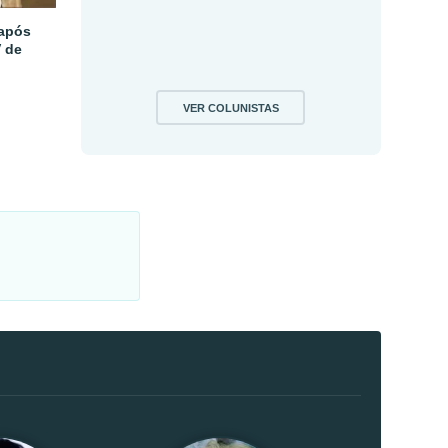
 após
V de
VER COLUNISTAS