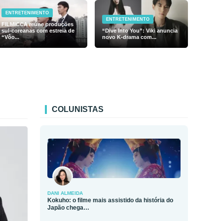
ENTRETENIMENTO
ENTRETENIMENTO
FILMICCA reúne produções
sul-coreanas com estreia de
“Dive Into You”: Viki anuncia
“Vôo...
novo K-drama com...
COLUNISTAS
DANI ALMEIDA
Kokuho: o filme mais assistido da história do
Japão chega…