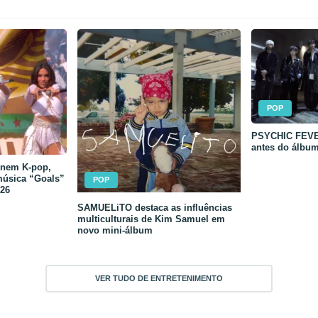
POP
PSYCHIC FEVER
antes do álbu
unem K-pop,
música “Goals”
POP
26
SAMUELiTO destaca as influências
multiculturais de Kim Samuel em
novo mini-álbum
VER TUDO DE ENTRETENIMENTO