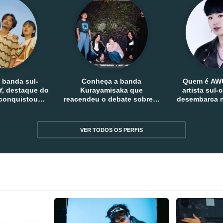
 banda sul-
Conheça a banda
Quem é AW
, destaque do
Kurayamisaka que
artista sul
 conquistou
reacendeu o debate sobre o
desembarca n
tro e fora da
rock alternativo no Japão
sem
reia
VER TODOS OS PERFIS