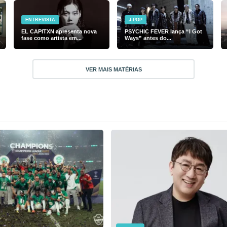
ENTREVISTA
J-POP
EL CAPITXN apresenta nova
PSYCHIC FEVER lança “I Got
fase como artista em...
Ways” antes do...
VER MAIS MATÉRIAS