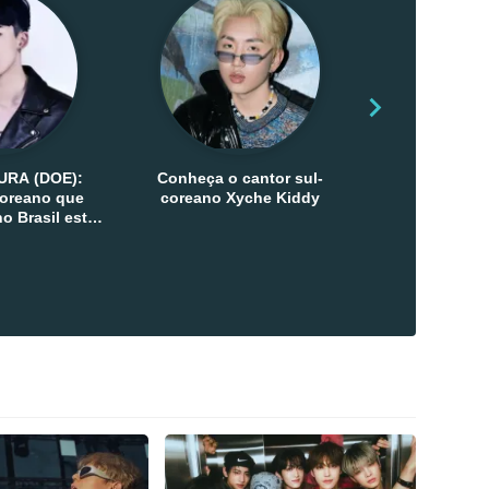
URA (DOE):
Conheça o cantor sul-
Conheça as 
-coreano que
coreano Xyche Kiddy
Kats
o Brasil esta
ana