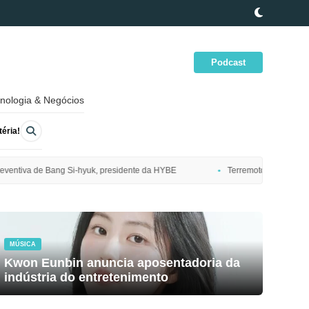
Podcast
nologia & Negócios
éria!
dente da HYBE
Terremoto de magnitude 7,7 atinge costa nordeste do Ja
MÚSICA
Kwon Eunbin anuncia aposentadoria da
indústria do entretenimento