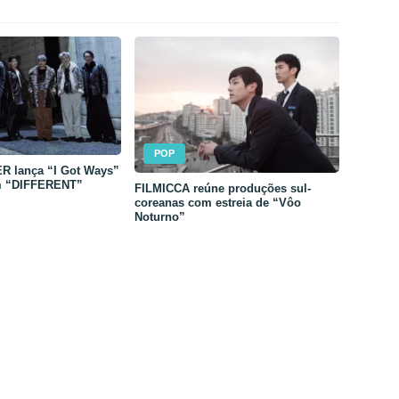
POP
 lança “I Got Ways”
m “DIFFERENT”
FILMICCA reúne produções sul-
coreanas com estreia de “Vôo
Noturno”