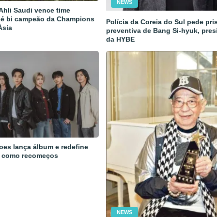
NEWS
 Ahli Saudi vence time
 é bi campeão da Champions
Polícia da Coreia do Sul pede pri
Ásia
preventiva de Bang Si-hyuk, pres
da HYBE
oes lança álbum e redefine
 como recomeços
NEWS