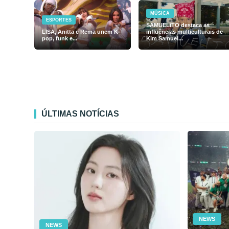
MÚSICA
ESPORTES
SAMUELiTO destaca as
LISA, Anitta e Rema unem K-
influências multiculturais de
pop, funk e...
Kim Samuel...
ÚLTIMAS NOTÍCIAS
NEWS
NEWS