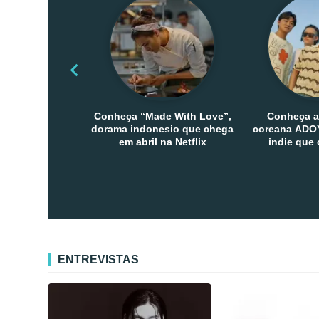
Conheça “Made With Love”,
Conheça a
dorama indonesio que chega
coreana ADOY
em abril na Netflix
indie que
público den
Co
ENTREVISTAS