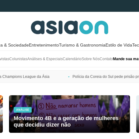
ra & Sociedade
Entretenimento
Turismo & Gastronomia
Estilo de Vida
Tec
vistas
Colunistas
Análises & Especiais
Calendário
Sobre Nós
Contato
Mande sua mat
Polícia da Coreia do Sul pede prisão preventiva de Bang Si-hyuk, presi
ANÁLISE
Movimento 4B e a geração de mulheres
que decidiu dizer não