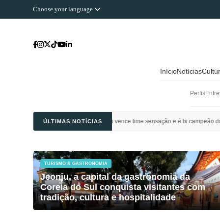
Choose your language
Início
Notícias
Cultu
Perfis
Entre
Ahli Saudi vence time sensação e é bi campeão da Champions League da Ásia
ÚLTIMAS NOTÍCIAS
TURISMO & GASTRONOMIA
Jeonju, a capital da gastronomia da
Coreia do Sul conquista visitantes com
tradição, cultura e hospitalidade