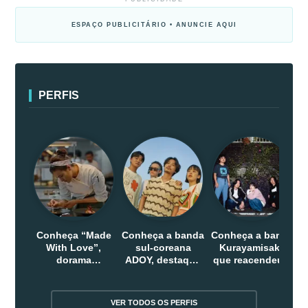
ESPAÇO PUBLICITÁRIO • ANUNCIE AQUI
PERFIS
Conheça “Made
Conheça a banda
Conheça a banda
With Love”,
sul-coreana
Kurayamisaka
dorama
ADOY, destaque
que reacendeu o
indonesio que
do indie que
debate sobre o
chega em abril
conquistou
rock alternativo
na Netflix
público dentro e
no Japão
VER TODOS OS PERFIS