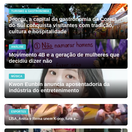
TURISMO & GASTRONOMIA
Jeonju, a capital da gastronomia da Coreia
do Sul conquista visitantes com tradição,
cultura e hospitalidade
ANÁLISE
Movimento 4B e a geração de mulheres que
decidiu dizer não
MÚSICA
Kwon Eunbin anuncia aposentadoria da
indústria do entretenimento
ESPORTES
LISA, Anitta e Rema unem K-pop, funk e...