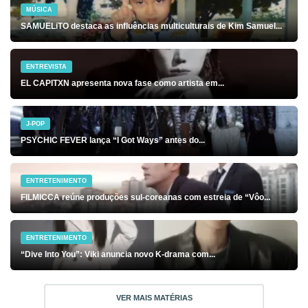
MÚSICA
SAMUELiTO destaca as influências multiculturais de Kim Samuel...
ENTREVISTA
EL CAPITXN apresenta nova fase como artista em...
J-POP
PSYCHIC FEVER lança “I Got Ways” antes do...
ENTRETENIMENTO
FILMICCA reúne produções sul-coreanas com estreia de “Vôo...
ENTRETENIMENTO
“Dive Into You”: Viki anuncia novo K-drama com...
VER MAIS MATÉRIAS