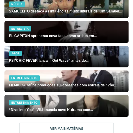
MÚSICA
SAMUELiTO destaca as influências multiculturais de Kim Samuel...
ENTREVISTA
EL CAPITXN apresenta nova fase como artista em...
J-POP
PSYCHIC FEVER lança “I Got Ways” antes do...
ENTRETENIMENTO
FILMICCA reúne produções sul-coreanas com estreia de “Vôo...
ENTRETENIMENTO
“Dive Into You”: Viki anuncia novo K-drama com...
VER MAIS MATÉRIAS