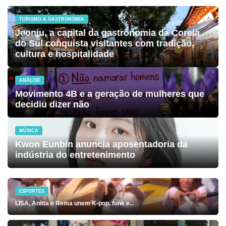
TURISMO & GASTRONOMIA
Jeonju, a capital da gastronomia da Coreia
do Sul conquista visitantes com tradição,
cultura e hospitalidade
ANÁLISE
Movimento 4B e a geração de mulheres que
decidiu dizer não
MÚSICA
Kwon Eunbin anuncia aposentadoria da
indústria do entretenimento
ESPORTES
LISA, Anitta e Rema unem K-pop, funk e...