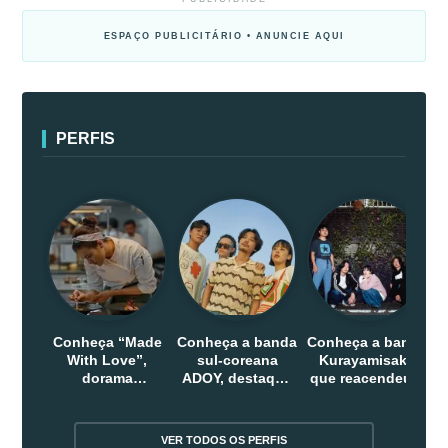
ESPAÇO PUBLICITÁRIO • ANUNCIE AQUI
PERFIS
Conheça “Made
Conheça a banda
Conheça a banda
With Love”,
sul-coreana
Kurayamisaka
dorama
ADOY, destaque
que reacendeu o
indonesio que
do indie que
debate sobre o
chega em abril
conquistou
rock alternativo
na Netflix
público dentro e
no Japão
VER TODOS OS PERFIS