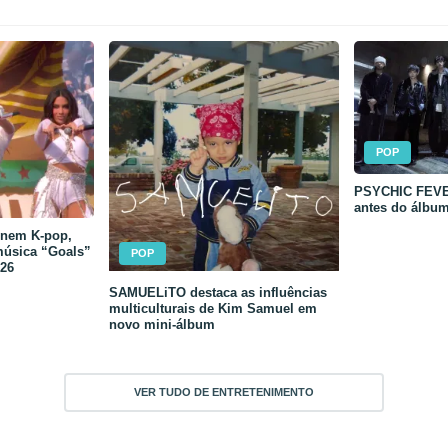
POP
PSYCHIC FEVER
antes do álbu
unem K-pop,
música “Goals”
POP
26
SAMUELiTO destaca as influências
multiculturais de Kim Samuel em
novo mini-álbum
VER TUDO DE ENTRETENIMENTO