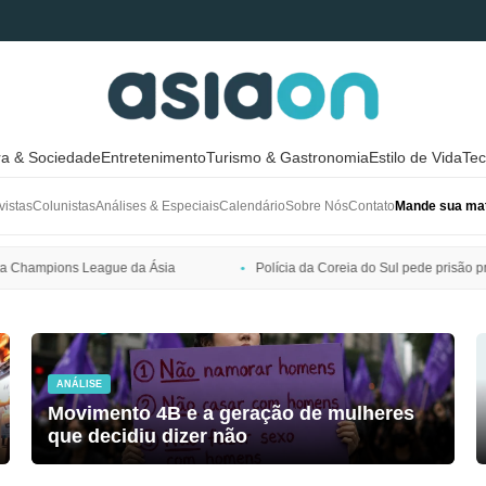
ra & Sociedade
Entretenimento
Turismo & Gastronomia
Estilo de Vida
Tec
vistas
Colunistas
Análises & Especiais
Calendário
Sobre Nós
Contato
Mande sua mat
Polícia da Coreia do Sul pede prisão preventiva de Bang Si-hyuk, pres
ANÁLISE
Movimento 4B e a geração de mulheres
que decidiu dizer não