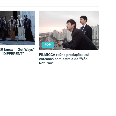
POP
 lança “I Got Ways”
m “DIFFERENT”
FILMICCA reúne produções sul-
coreanas com estreia de “Vôo
Noturno”