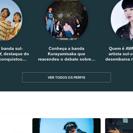
 banda sul-
Conheça a banda
Quem é AW
, destaque do
Kurayamisaka que
artista sul
 conquistou
reacendeu o debate sobre o
desembarca n
tro e fora da
rock alternativo no Japão
sem
reia
VER TODOS OS PERFIS