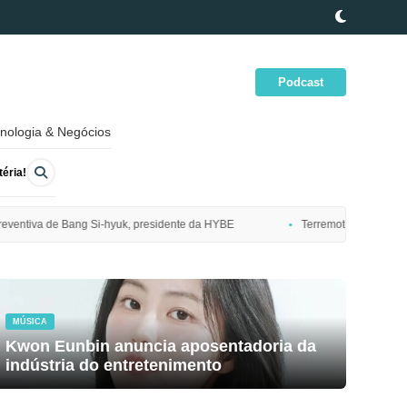
Podcast
nologia & Negócios
éria!
idente da HYBE
Terremoto de magnitude 7,7 atinge costa nordeste do 
MÚSICA
Kwon Eunbin anuncia aposentadoria da
indústria do entretenimento