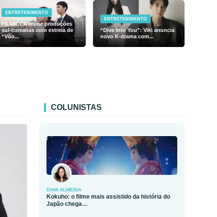
ENTRETENIMENTO
ENTRETENIMENTO
FILMICCA reúne produções
sul-coreanas com estreia de
“Dive Into You”: Viki anuncia
“Vôo...
novo K-drama com...
COLUNISTAS
DANI ALMEIDA
Kokuho: o filme mais assistido da história do
Japão chega…