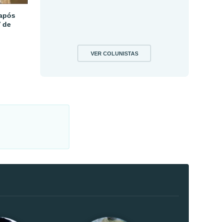
 após
V de
VER COLUNISTAS