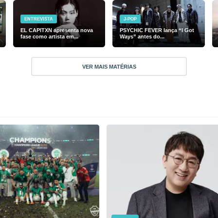
ENTREVISTA
J-POP
EL CAPITXN apresenta nova
PSYCHIC FEVER lança “I Got
fase como artista em...
Ways” antes do...
VER MAIS MATÉRIAS