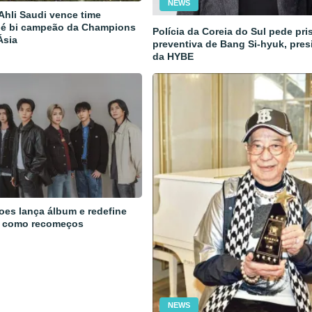
NEWS
 Ahli Saudi vence time
 é bi campeão da Champions
Polícia da Coreia do Sul pede pri
Ásia
preventiva de Bang Si-hyuk, pres
da HYBE
oes lança álbum e redefine
 como recomeços
NEWS