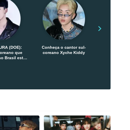
URA (DOE):
Conheça o cantor sul-
Conheça as 
-coreano que
coreano Xyche Kiddy
Kats
o Brasil esta
ana