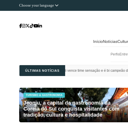
Choose your language
Início
Notícias
Cultu
Perfis
Entre
l Ahli Saudi vence time sensação e é bi campeão da Champions League da Ásia
ÚLTIMAS NOTÍCIAS
TURISMO & GASTRONOMIA
Jeonju, a capital da gastronomia da
Coreia do Sul conquista visitantes com
tradição, cultura e hospitalidade