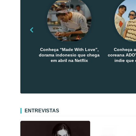
Conheça “Made With Love”,
Conheça a
dorama indonesio que chega
coreana ADOY
em abril na Netflix
indie que
público den
Co
ENTREVISTAS