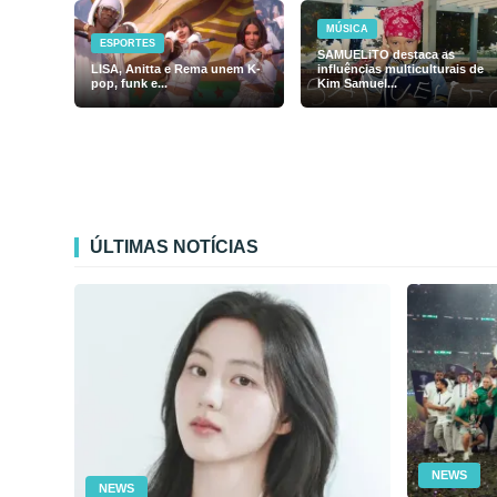
MÚSICA
ESPORTES
SAMUELiTO destaca as
LISA, Anitta e Rema unem K-
influências multiculturais de
pop, funk e...
Kim Samuel...
ÚLTIMAS NOTÍCIAS
NEWS
NEWS