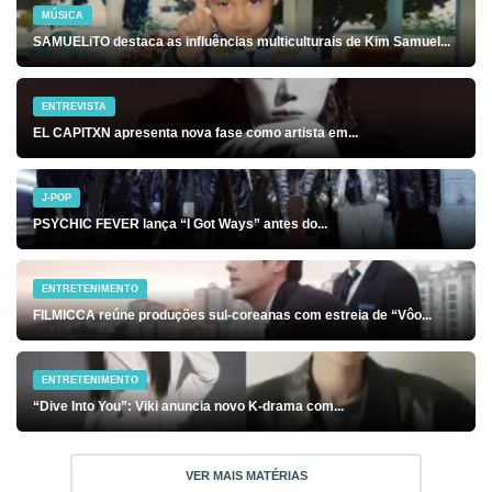
MÚSICA
SAMUELiTO destaca as influências multiculturais de Kim Samuel...
ENTREVISTA
EL CAPITXN apresenta nova fase como artista em...
J-POP
PSYCHIC FEVER lança “I Got Ways” antes do...
ENTRETENIMENTO
FILMICCA reúne produções sul-coreanas com estreia de “Vôo...
ENTRETENIMENTO
“Dive Into You”: Viki anuncia novo K-drama com...
VER MAIS MATÉRIAS