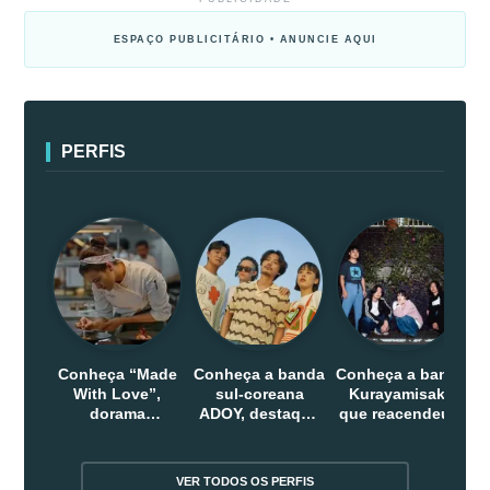
ESPAÇO PUBLICITÁRIO • ANUNCIE AQUI
PERFIS
Conheça “Made
Conheça a banda
Conheça a banda
With Love”,
sul-coreana
Kurayamisaka
dorama
ADOY, destaque
que reacendeu o
indonesio que
do indie que
debate sobre o
chega em abril
conquistou
rock alternativo
na Netflix
público dentro e
no Japão
VER TODOS OS PERFIS