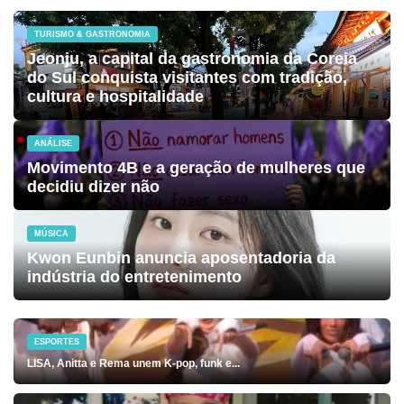
TURISMO & GASTRONOMIA
Jeonju, a capital da gastronomia da Coreia
do Sul conquista visitantes com tradição,
cultura e hospitalidade
ANÁLISE
Movimento 4B e a geração de mulheres que
decidiu dizer não
MÚSICA
Kwon Eunbin anuncia aposentadoria da
indústria do entretenimento
ESPORTES
LISA, Anitta e Rema unem K-pop, funk e...