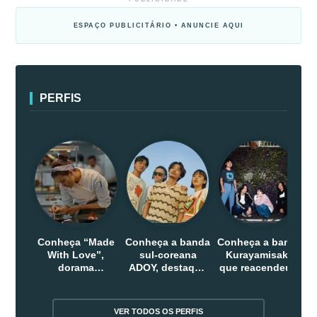
ESPAÇO PUBLICITÁRIO • ANUNCIE AQUI
PERFIS
Conheça “Made
Conheça a banda
Conheça a banda
With Love”,
sul-coreana
Kurayamisaka
dorama
ADOY, destaque
que reacendeu o
indonesio que
do indie que
debate sobre o
chega em abril
conquistou
rock alternativo
na Netflix
público dentro e
no Japão
VER TODOS OS PERFIS