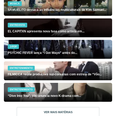
MÚSICA
SAMUELiTO destaca as influências multiculturais de Kim Samuel...
ENTREVISTA
EL CAPITXN apresenta nova fase como artista em...
J-POP
PSYCHIC FEVER lança “I Got Ways” antes do...
ENTRETENIMENTO
FILMICCA reúne produções sul-coreanas com estreia de “Vôo...
ENTRETENIMENTO
“Dive Into You”: Viki anuncia novo K-drama com...
VER MAIS MATÉRIAS