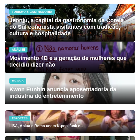
TURISMO & GASTRONOMIA
Jeonju, a capital da gastronomia da Coreia
do Sul conquista visitantes com tradição,
cultura e hospitalidade
ANÁLISE
Movimento 4B e a geração de mulheres que
decidiu dizer não
MÚSICA
Kwon Eunbin anuncia aposentadoria da
indústria do entretenimento
ESPORTES
LISA, Anitta e Rema unem K-pop, funk e...