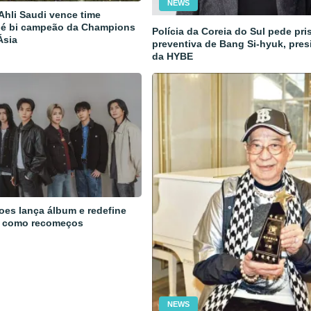
NEWS
 Ahli Saudi vence time
 é bi campeão da Champions
Polícia da Coreia do Sul pede pri
Ásia
preventiva de Bang Si-hyuk, pres
da HYBE
oes lança álbum e redefine
 como recomeços
NEWS