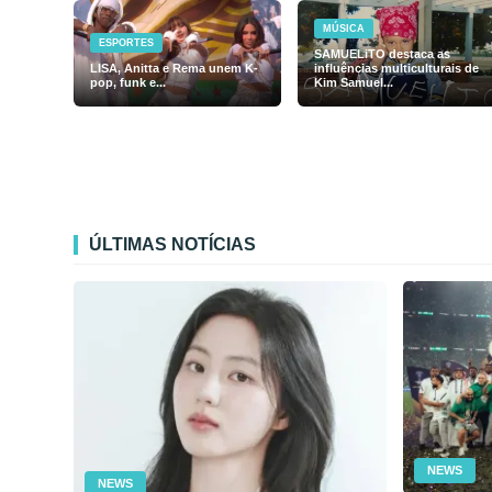
MÚSICA
ESPORTES
SAMUELiTO destaca as
LISA, Anitta e Rema unem K-
influências multiculturais de
pop, funk e...
Kim Samuel...
ÚLTIMAS NOTÍCIAS
NEWS
NEWS