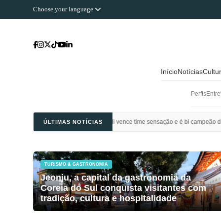
Choose your language
Início
Notícias
Cultu
Perfis
Entre
 Ahli Saudi vence time sensação e é bi campeão da Champions League da Ásia
ÚLTIMAS NOTÍCIAS
TURISMO & GASTRONOMIA
Jeonju, a capital da gastronomia da
Coreia do Sul conquista visitantes com
tradição, cultura e hospitalidade