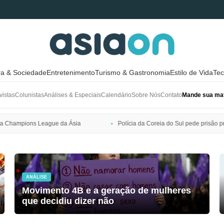
ra & Sociedade
Entretenimento
Turismo & Gastronomia
Estilo de Vida
Tec
vistas
Colunistas
Análises & Especiais
Calendário
Sobre Nós
Contato
Mande sua mat
Polícia da Coreia do Sul pede prisão preventiva de Bang Si-hyuk, pres
ANÁLISE
Movimento 4B e a geração de mulheres
que decidiu dizer não