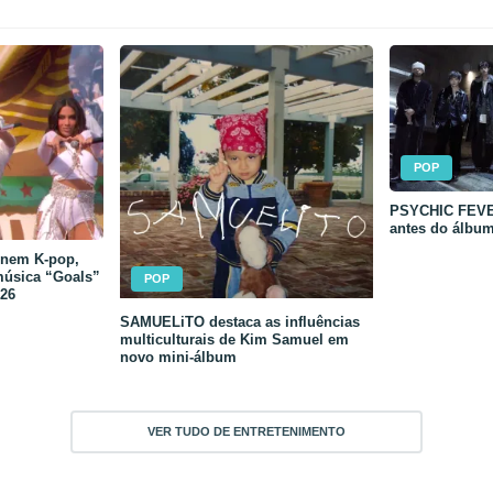
POP
PSYCHIC FEVER
antes do álbu
unem K-pop,
música “Goals”
POP
26
SAMUELiTO destaca as influências
multiculturais de Kim Samuel em
novo mini-álbum
VER TUDO DE ENTRETENIMENTO