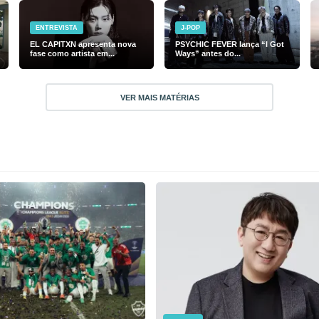
ENTREVISTA
J-POP
EL CAPITXN apresenta nova
PSYCHIC FEVER lança “I Got
fase como artista em...
Ways” antes do...
VER MAIS MATÉRIAS