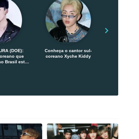
URA (DOE):
Conheça o cantor sul-
Conheça as 
-coreano que
coreano Xyche Kiddy
Kats
o Brasil esta
ana