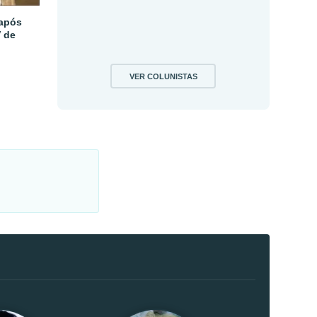
 após
V de
VER COLUNISTAS