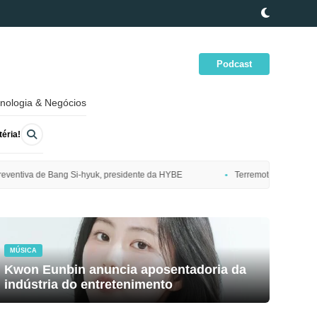
Podcast
nologia & Negócios
éria!
idente da HYBE
Terremoto de magnitude 7,7 atinge costa nordeste do J
MÚSICA
Kwon Eunbin anuncia aposentadoria da
indústria do entretenimento