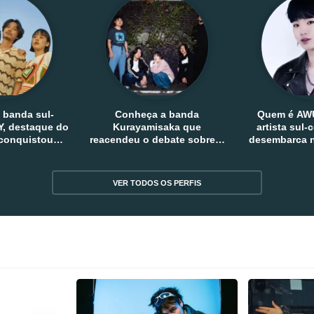
 banda sul-
Conheça a banda
Quem é AW
, destaque do
Kurayamisaka que
artista sul
 conquistou
reacendeu o debate sobre o
desembarca n
tro e fora da
rock alternativo no Japão
sem
reia
VER TODOS OS PERFIS