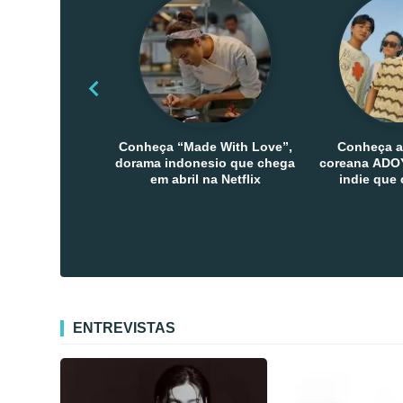
Conheça “Made With Love”,
Conheça a
dorama indonesio que chega
coreana ADOY
em abril na Netflix
indie que
público den
Co
ENTREVISTAS