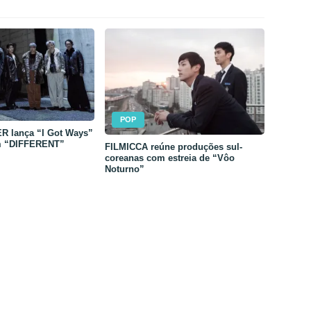
POP
 lança “I Got Ways”
m “DIFFERENT”
FILMICCA reúne produções sul-
coreanas com estreia de “Vôo
Noturno”