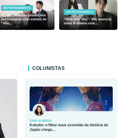
ENTRETENIMENTO
ENTRETENIMENTO
FILMICCA reúne produções
sul-coreanas com estreia de
“Dive Into You”: Viki anuncia
“Vôo...
novo K-drama com...
COLUNISTAS
DANI ALMEIDA
Kokuho: o filme mais assistido da história do
Japão chega…