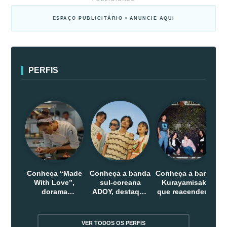
ESPAÇO PUBLICITÁRIO • ANUNCIE AQUI
PERFIS
Conheça “Made
Conheça a banda
Conheça a banda
With Love”,
sul-coreana
Kurayamisaka
dorama
ADOY, destaque
que reacendeu o
indonesio que
do indie que
debate sobre o
chega em abril
conquistou
rock alternativo
na Netflix
público dentro e
no Japão
VER TODOS OS PERFIS