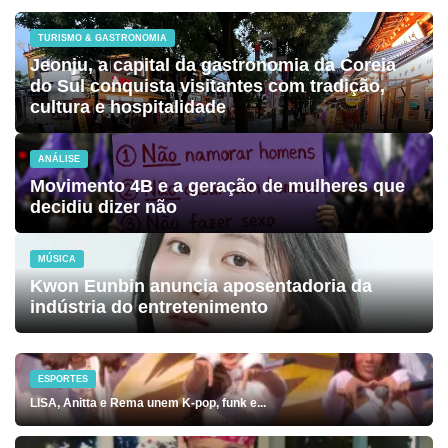
TURISMO & GASTRONOMIA
Jeonju, a capital da gastronomia da Coreia
do Sul conquista visitantes com tradição,
cultura e hospitalidade
ANÁLISE
Movimento 4B e a geração de mulheres que
decidiu dizer não
MÚSICA
Kwon Eunbin anuncia aposentadoria da
indústria do entretenimento
ESPORTES
LISA, Anitta e Rema unem K-pop, funk e...