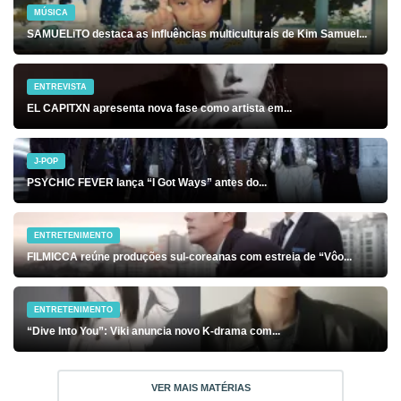
MÚSICA
SAMUELiTO destaca as influências multiculturais de Kim Samuel...
ENTREVISTA
EL CAPITXN apresenta nova fase como artista em...
J-POP
PSYCHIC FEVER lança “I Got Ways” antes do...
ENTRETENIMENTO
FILMICCA reúne produções sul-coreanas com estreia de “Vôo...
ENTRETENIMENTO
“Dive Into You”: Viki anuncia novo K-drama com...
VER MAIS MATÉRIAS