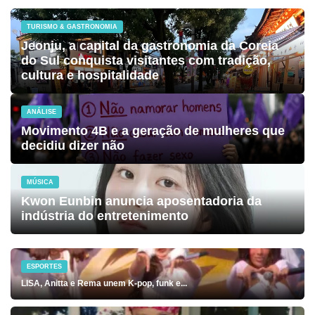
TURISMO & GASTRONOMIA
Jeonju, a capital da gastronomia da Coreia
do Sul conquista visitantes com tradição,
cultura e hospitalidade
ANÁLISE
Movimento 4B e a geração de mulheres que
decidiu dizer não
MÚSICA
Kwon Eunbin anuncia aposentadoria da
indústria do entretenimento
ESPORTES
LISA, Anitta e Rema unem K-pop, funk e...