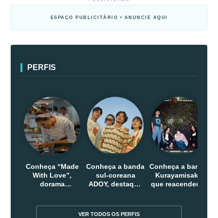
ESPAÇO PUBLICITÁRIO • ANUNCIE AQUI
PERFIS
Conheça “Made
Conheça a banda
Conheça a banda
With Love”,
sul-coreana
Kurayamisaka
dorama
ADOY, destaque
que reacendeu o
indonesio que
do indie que
debate sobre o
chega em abril
conquistou
rock alternativo
na Netflix
público dentro e
no Japão
VER TODOS OS PERFIS