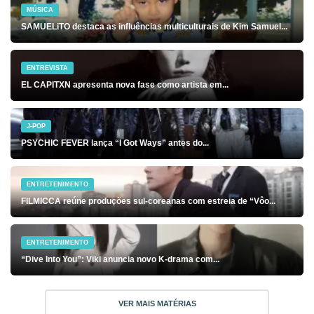
MÚSICA
SAMUELiTO destaca as influências multiculturais de Kim Samuel...
ENTREVISTA
EL CAPITXN apresenta nova fase como artista em...
J-POP
PSYCHIC FEVER lança “I Got Ways” antes do...
ENTRETENIMENTO
FILMICCA reúne produções sul-coreanas com estreia de “Vôo...
ENTRETENIMENTO
“Dive Into You”: Viki anuncia novo K-drama com...
VER MAIS MATÉRIAS